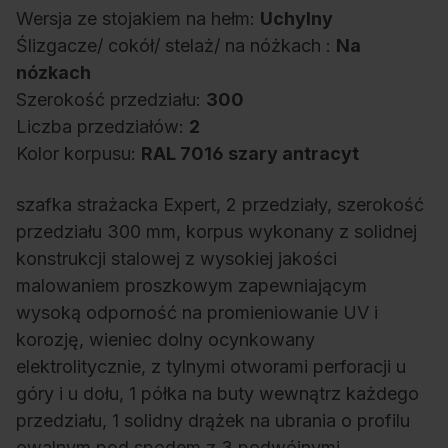
Wersja ze stojakiem na hełm:
Uchylny
Ślizgacze/ cokół/ stelaż/ na nóżkach :
Na
nózkach
Szerokość przedziału:
300
Liczba przedziałów:
2
Kolor korpusu:
RAL 7016 szary antracyt
szafka strażacka Expert, 2 przedziały, szerokość
przedziału 300 mm, korpus wykonany z solidnej
konstrukcji stalowej z wysokiej jakości
malowaniem proszkowym zapewniającym
wysoką odporność na promieniowanie UV i
korozję, wieniec dolny ocynkowany
elektrolitycznie, z tylnymi otworami perforacji u
góry i u dołu, 1 półka na buty wewnątrz każdego
przedziału, 1 solidny drążek na ubrania o profilu
owalnym pod spodem z 3 podwójnymi