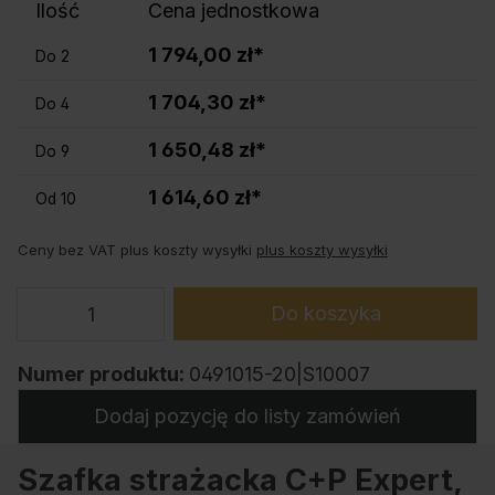
Ilość
Cena jednostkowa
1 794,00 zł*
Do
2
1 704,30 zł*
Do
4
1 650,48 zł*
Do
9
1 614,60 zł*
Od
10
Ceny bez VAT plus koszty wysyłki
plus koszty wysyłki
Do koszyka
Numer produktu:
0491015-20|S10007
Dodaj pozycję do listy zamówień
Szafka strażacka C+P Expert,