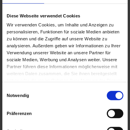
Diese Webseite verwendet Cookies
Wir verwenden Cookies, um Inhalte und Anzeigen zu
personalisieren, Funktionen für soziale Medien anbieten
zu können und die Zugriffe auf unsere Website zu
analysieren. Außerdem geben wir Informationen zu Ihrer
Szafki szatniowe i zamykane
Verwendung unserer Website an unsere Partner für
soziale Medien, Werbung und Analysen weiter. Unsere
schowki C + P: perfekcja w
Partner führen diese Informationen möglicherweise mit
każdym szczególe
weiteren Daten zusammen, die Sie ihnen bereitgestellt
haben oder die sie im Rahmen Ihrer Nutzung der Dienste
gesammelt haben.
W ofercie C + P możesz nie tylko wybierać
Einwilligungsauswahl
Notwendig
spośród wielu różnych typów zamków, ale także
dowolnie łączyć je z wybraną szafką stalową.
Wspólnie stworzymy rozwiązanie idealnie
Präferenzen
dostosowane do Twoich indywidualnych potrzeb.
W asortymencie C + P dostępne są różne typy