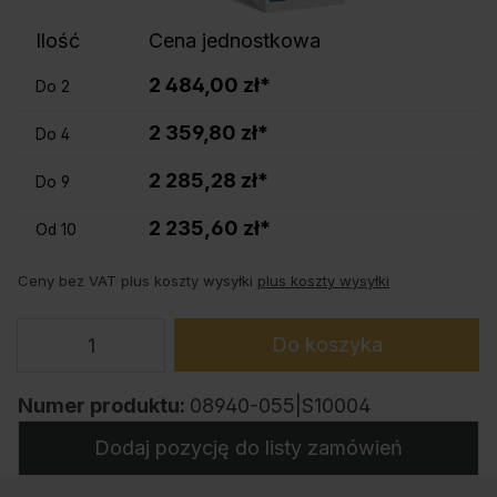
Ilość
Cena jednostkowa
2 484,00 zł*
Do
2
2 359,80 zł*
Do
4
2 285,28 zł*
Do
9
2 235,60 zł*
Od
10
Ceny bez VAT plus koszty wysyłki
plus koszty wysyłki
Do koszyka
Numer produktu:
08940-055|S10004
Dodaj pozycję do listy zamówień