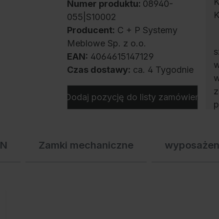
K
Numer produktu:
08940-
K
055|S10002
Producent:
C + P Systemy
Meblowe Sp. z o.o.
s
EAN:
4064615147129
w
Czas dostawy:
ca. 4 Tygodnie
w
z
Dodaj pozycję do listy zamówień
p
s
p
IN
Zamki mechaniczne
wyposażen
w
k
p
d
p
s