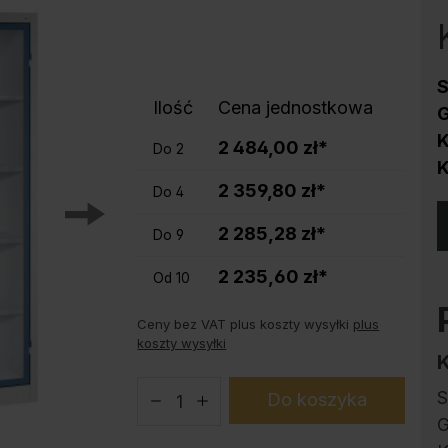
Ochrona przed korozją
Podstawy do szaf stalowych PLUS
Produkty trendy
S
Instrukcja obsługi konfiguratora
Ilość
Cena jednostkowa
G
K
2 484,00 zł*
Do
2
K
2 359,80 zł*
Do
4
2 285,28 zł*
Do
9
2 235,60 zł*
Od
10
Ceny bez VAT plus koszty wysyłki
plus
koszty wysyłki
S
Do koszyka
G