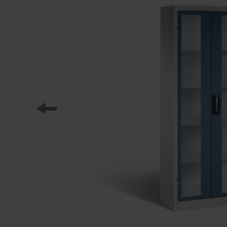
Nasi partnerzy
Referencje
Nasze serie szafek
Nasza praca
Staż w C+P
Pliki do pobrania
Oferty pracy
Broszury online
Instrukcja obsługi
Certyfikaty
Koncepcja frachtu
Baza danych zdjęć
Wysyłka broszur/katalogów
Teksty ofert
C + P Logo / Styleguide