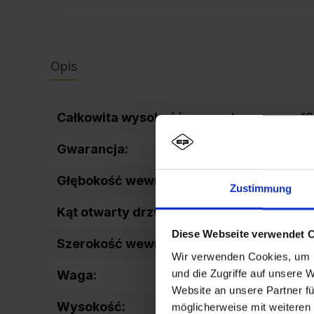
Opis
Całkowita wysokość wewnętrzna:
1
Gwarancja:
10
Głębokość wewnętrzna:
3
Zustimmung
Kąt otwarty drzwi:
1
Diese Webseite verwendet 
Szerokość wewnętrzna inne:
6
Wir verwenden Cookies, um I
und die Zugriffe auf unsere 
Waga:
5
Website an unsere Partner fü
Wysokość:
1
möglicherweise mit weiteren