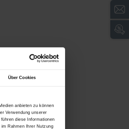
+
Drzwi z okienkiem umożliwiającym
bezpośredni dostęp do szafki,
oszczędność czasu i kosztów dzięki lepszej
organizacji i przejrzystości
+
Kąt otwarcia drzwi 180° dla łatwego i
wygodnego dostępu do zawartości szafki
+
Duża nośność półki wynosząca 70 kg
zapewnia elastyczność użytkowania
+
Wysoce elastyczne wyposażenie
Über Cookies
wewnętrzne dzięki możliwości regulacji co
15 mm
+
3-śrubowy zamek typu Ergo-Lock z 2
kluczami i opatentowanym mechanizmem:
 Medien anbieten zu können
wystarczy nacisnąć, aby zamknąć.
hrer Verwendung unserer
 führen diese Informationen
ie im Rahmen Ihrer Nutzung