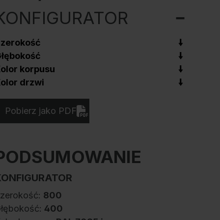
KONFIGURATOR
zerokość
łębokość
olor korpusu
olor drzwi
Pobierz jako PDF
PODSUMOWANIE
KONFIGURATOR
zerokość:
800
łębokość:
400