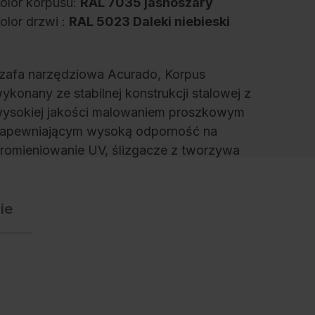
olor korpusu:
RAL 7035 jasnoszary
olor drzwi :
RAL 5023 Daleki niebieski
zafa narzędziowa Acurado, Korpus
ykonany ze stabilnej konstrukcji stalowej z
ysokiej jakości malowaniem proszkowym
apewniającym wysoką odporność na
romieniowanie UV, ślizgacze z tworzywa
ztucznego jako praktyczna ochrona szafy i
odłogi, duża elastyczność wyposażenia
ie
ewnętrznego dzięki regulacji wysokości w
rokach co 15 mm, drzwi z zamkniętymi
rofilami bocznymi i ukrytymi prętami zamka
la maksymalnej stabilności i zabezpieczenia
rzed włamaniem, z oknem widokowym ze
zkła akrylowego do bezpośredniego