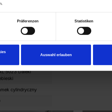
n.
00
788
Präferenzen
Statistiken
04
00
ies
Auswahl erlauben
L 7035 jasnoszary
AL 5023 Daleki
ebieski
mek cylindryczny
0