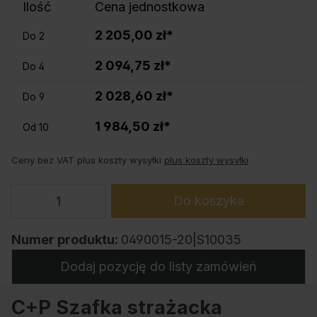
Ilość
Cena jednostkowa
2 205,00 zł*
Do
2
2 094,75 zł*
Do
4
2 028,60 zł*
Do
9
1 984,50 zł*
Od
10
Ceny bez VAT plus koszty wysyłki
plus koszty wysyłki
Do koszyka
Numer produktu:
0490015-20|S10035
Dodaj pozycję do listy zamówień
C+P Szafka strażacka