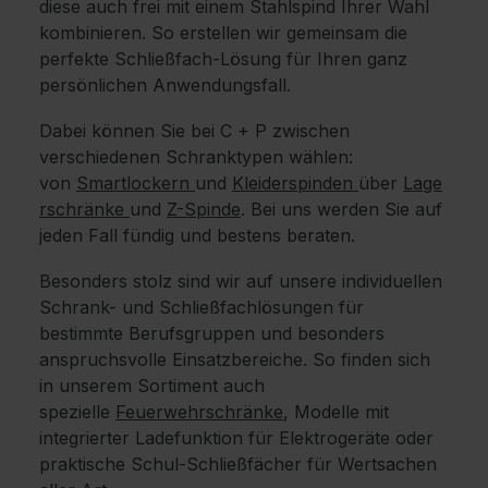
diese auch frei mit einem Stahlspind Ihrer Wahl
kombinieren. So erstellen wir gemeinsam die
perfekte Schließfach-Lösung für Ihren ganz
persönlichen Anwendungsfall.
Dabei können Sie bei C + P zwischen
verschiedenen Schranktypen wählen:
von
Smartlockern
und
Kleiderspinden
über
Lage
rschränke
und
Z-Spinde
. Bei uns werden Sie auf
jeden Fall fündig und bestens beraten.
Besonders stolz sind wir auf unsere individuellen
Schrank- und Schließfachlösungen für
bestimmte Berufsgruppen und besonders
anspruchsvolle Einsatzbereiche. So finden sich
in unserem Sortiment auch
spezielle
Feuerwehrschränke
, Modelle mit
integrierter Ladefunktion für Elektrogeräte oder
praktische Schul-Schließfächer für Wertsachen