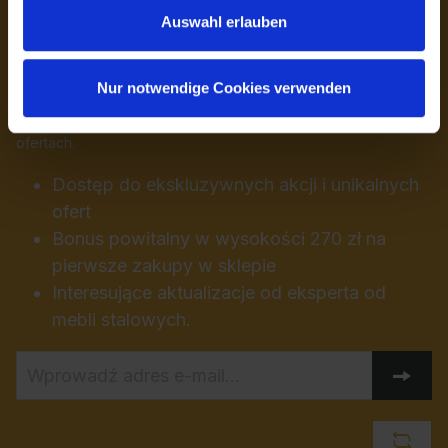
Auswahl erlauben
Newsletter
Nur notwendige Cookies verwenden
Zapisz się do naszego regularnego newslettera, aby zawsze
otrzymywać na czas informacje o nowych produktach i
ofertach.
Dostęp do ekskluzywnych akcji i unikalnych
ofert
Bonus powitalny w wysokości 270 zł na
pierwsze zakupy w sklepie
Interesujące aktualizacje od eksperta od
mebli stalowych.