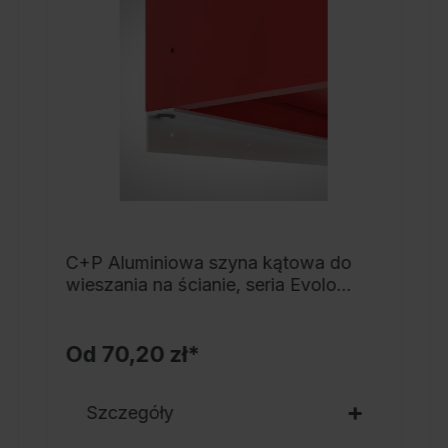
d
s
p
p
C
s
h
p
n
C+P Aluminiowa szyna kątowa do
Z
wieszania na ścianie, seria Evolo
b
PLUS
(
R
Od
70,20 zł*
c
Szczegóły
Z