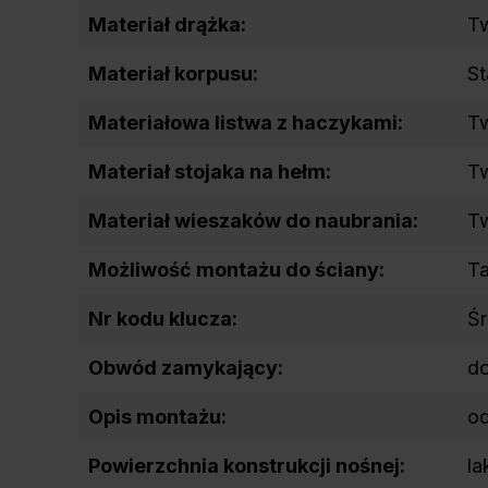
Materiał drążka:
T
Materiał korpusu:
St
Materiałowa listwa z haczykami:
T
Materiał stojaka na hełm:
T
Materiał wieszaków do naubrania:
T
Możliwość montażu do ściany:
T
Nr kodu klucza:
Ś
Obwód zamykający:
d
Opis montażu:
od
Powierzchnia konstrukcji nośnej:
la