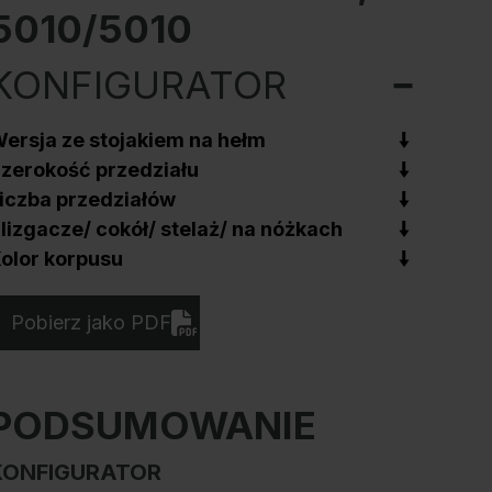
5010/5010
KONFIGURATOR
ersja ze stojakiem na hełm
zerokość przedziału
iczba przedziałów
lizgacze/ cokół/ stelaż/ na nóżkach
olor korpusu
Pobierz jako PDF
PODSUMOWANIE
KONFIGURATOR