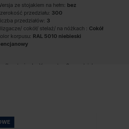
ersja ze stojakiem na hełm:
bez
zerokość przedziału:
300
iczba przedziałów:
3
lizgacze/ cokół/ stelaż/ na nóżkach :
Cokół
olor korpusu:
RAL 5010 niebieski
encjanowy
zafka strażacka Youngster, 3 przedziały,
zerokość przedziału 300 mm, korpus
ykonany z solidnej konstrukcji stalowej z
ysokiej jakości malowaniem proszkowym
apewniającym wysoką odporność na
romieniowanie UV i korozję, wieniec dolny
cynkowany elektrolitycznie, z tylnymi
tworami perforacji u góry i u dołu, 1 półka na
OWE
uty wewnątrz każdego przedziału, 1 solidny