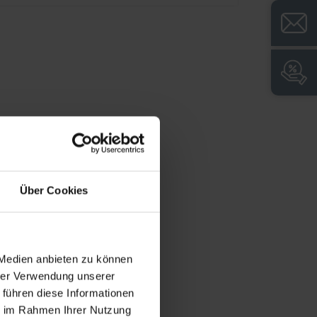
+
Praktyczne właściwości spełniające
wymagania młodzieżowej straży pożarnej
+
Zamknięty cokół dla łatwego czyszczenia
podłogi i czystego wyglądu
+
Regulacja poziomu ułatwiająca
wyrównywanie nierównych podłóg
Über Cookies
 Medien anbieten zu können
hrer Verwendung unserer
 führen diese Informationen
ie im Rahmen Ihrer Nutzung