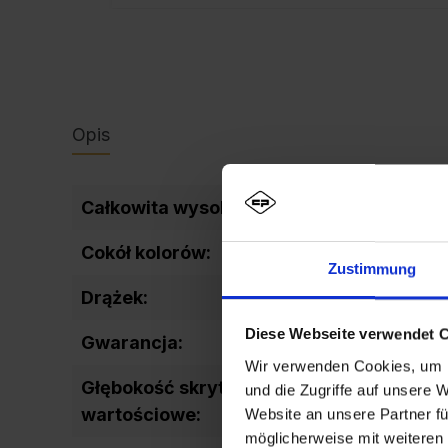
Opis
Całkowita wysokość wewnętrzna:
14
Cokół kolorów:
RA
Zustimmung
Drążek:
st
Diese Webseite verwendet 
Gwarancja:
10
Wir verwenden Cookies, um I
Głębokość skrytki na przedmioty
4
und die Zugriffe auf unsere 
wartościowe:
Website an unsere Partner fü
möglicherweise mit weiteren