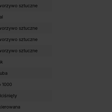
worzywo sztuczne
al
worzywo sztuczne
worzywo sztuczne
worzywo sztuczne
ak
ruba
o 1000
ciśnięty
kierowana