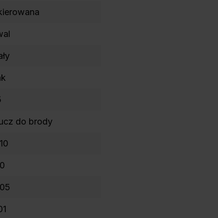
kierowana
wal
ały
ak
5
ucz do brody
10
00
005
01