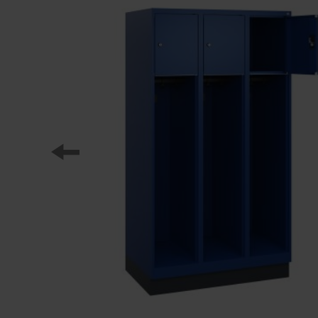
Nasi partnerzy
Referencje
Nasze serie szafek
Nasza praca
Staż w C+P
Pliki do pobrania
Oferty pracy
Broszury online
Instrukcja obsługi
Certyfikaty
Koncepcja frachtu
Baza danych zdjęć
Wysyłka broszur/katalogów
Teksty ofert
C + P Logo / Styleguide