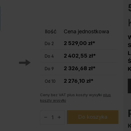
Ochrona przed korozją
Podstawy do szaf stalowych PLUS
Produkty trendy
Instrukcja obsługi konfiguratora
Ilość
Cena jednostkowa
W
2 529,00 zł*
Do
2
S
L
2 402,55 zł*
Do
4
Ś
2 326,68 zł*
K
Do
9
2 276,10 zł*
Od
10
Ceny bez VAT plus koszty wysyłki
plus
koszty wysyłki
Do koszyka