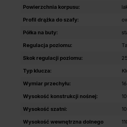
Powierzchnia korpusu:
la
Profil drążka do szafy:
o
Półka na buty:
st
Regulacja poziomu:
T
Skok regulacji poziomu:
2
Typ klucza:
Kl
Wymiar przechyłu:
16
Wysokość konstrukcji nośnej:
1
Wysokość szatni:
1
Wysokość wewnętrzna dolnego
11