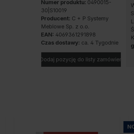
Numer produktu:
0490015-
W
30|S10019
S
Producent:
C + P Systemy
L
Meblowe Sp. z o.o.
Ś
EAN:
4069361291898
K
Czas dostawy:
ca. 4 Tygodnie
g
Dodaj pozycję do listy zamówień
s
s
w
w
z
p
o
o
N
b