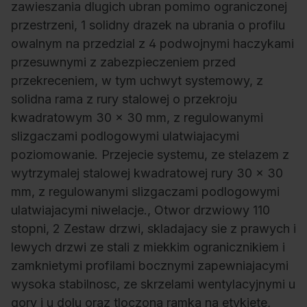
zawieszania dlugich ubran pomimo ograniczonej
przestrzeni, 1 solidny drazek na ubrania o profilu
owalnym na przedzial z 4 podwojnymi haczykami
przesuwnymi z zabezpieczeniem przed
przekreceniem, w tym uchwyt systemowy, z
solidna rama z rury stalowej o przekroju
kwadratowym 30 x 30 mm, z regulowanymi
slizgaczami podlogowymi ulatwiajacymi
poziomowanie. Przejecie systemu, ze stelazem z
wytrzymalej stalowej kwadratowej rury 30 x 30
mm, z regulowanymi slizgaczami podlogowymi
ulatwiajacymi niwelacje., Otwor drzwiowy 110
stopni, 2 Zestaw drzwi, skladajacy sie z prawych i
lewych drzwi ze stali z miekkim ogranicznikiem i
zamknietymi profilami bocznymi zapewniajacymi
wysoka stabilnosc, ze skrzelami wentylacyjnymi u
gory i u dolu oraz tloczona ramka na etykiete,