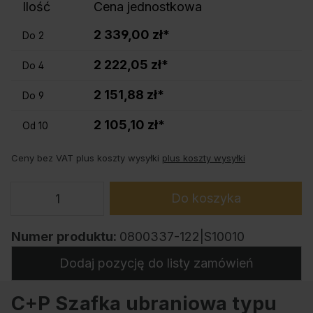
Ilość
Cena jednostkowa
2 339,00 zł*
Do
2
2 222,05 zł*
Do
4
2 151,88 zł*
Do
9
2 105,10 zł*
Od
10
Ceny bez VAT plus koszty wysyłki
plus koszty wysyłki
Do koszyka
Numer produktu:
0800337-122|S10010
Dodaj pozycję do listy zamówień
C+P Szafka ubraniowa typu