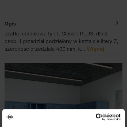
Opis
szafka ubraniowa typ L Classic PLUS, dla 2
osob, 1 przedzial podzielony w ksztalcie litery Z,
szerokosc przedzialu 400 mm, k…
Więcej