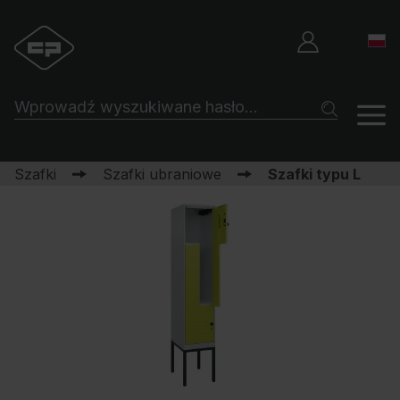
Szafki
Szafki ubraniowe
Szafki typu L