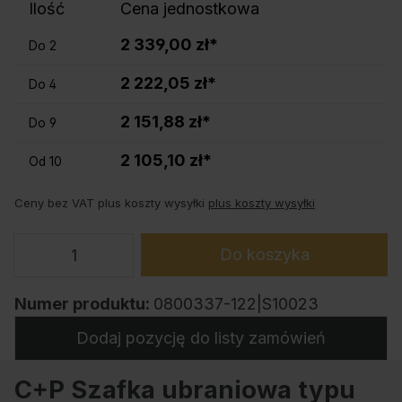
Ilość
Cena jednostkowa
2 339,00 zł*
Do
2
2 222,05 zł*
Do
4
2 151,88 zł*
Do
9
2 105,10 zł*
Od
10
Ceny bez VAT plus koszty wysyłki
plus koszty wysyłki
Do koszyka
Numer produktu:
0800337-122|S10023
Dodaj pozycję do listy zamówień
C+P Szafka ubraniowa typu