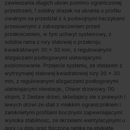
zawieszania dlugich ubran pomimo ograniczonej
przestrzeni, 1 solidny drazek na ubrania o profilu
owalnym na przedzial z 4 podwojnymi haczykami
przesuwnymi z zabezpieczeniem przed
przekreceniem, w tym uchwyt systemowy, z
solidna rama z rury stalowej o przekroju
kwadratowym 30 x 30 mm, z regulowanymi
slizgaczami podlogowymi ulatwiajacymi
poziomowanie. Przejecie systemu, ze stelazem z
wytrzymalej stalowej kwadratowej rury 30 x 30
mm, z regulowanymi slizgaczami podlogowymi
ulatwiajacymi niwelacje., Otwor drzwiowy 110
stopni, 2 Zestaw drzwi, skladajacy sie z prawych i
lewych drzwi ze stali z miekkim ogranicznikiem i
zamknietymi profilami bocznymi zapewniajacymi
wysoka stabilnosc, ze skrzelami wentylacyjnymi u
gory i u dolu oraz tloczona ramka na etykiete,