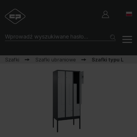
Szafki
Szafki ubraniowe
Szafki typu L