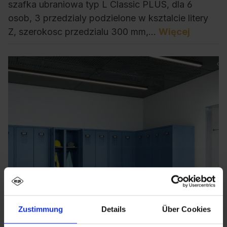
szafka ubraniowa typ L Classic PLUS, dla 6
osob, 3 przedzialy podzielone w ksztalcie litery
Z, szerokosc przedzialu 300 mm,…
Więcej
Zustimmung
Details
Über Cookies