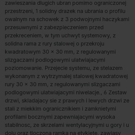
zawieszania dlugich ubran pomimo ograniczonej
przestrzeni, 1 solidny drazek na ubrania o profilu
owalnym na schowek z 3 podwojnymi haczykami
przesuwnymi z zabezpieczeniem przed
przekreceniem, w tym uchwyt systemowy, z
solidna rama z rury stalowej o przekroju
kwadratowym 30 x 30 mm, z regulowanymi
slizgaczami podlogowymi ulatwiajacymi
poziomowanie. Przejecie systemu, ze stelazem
wykonanym z wytrzymalej stalowej kwadratowej
rury 30 x 30 mm, z regulowanymi slizgaczami
podlogowymi ulatwiajacymi niwelacje., 6 Zestaw
drzwi, skladajacy sie z prawych i lewych drzwi ze
stali z miekkim ogranicznikiem i zamknietymi
profilami bocznymi zapewniajacymi wysoka
stabilnosc, ze skrzelami wentylacyjnymi u gory i u
dolu oraz tloczona ramka na etykiete, zawiasy