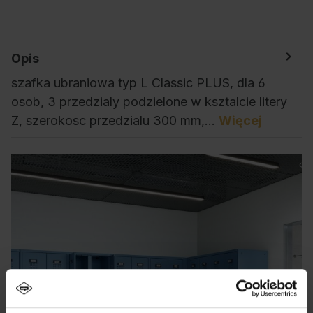
Opis
szafka ubraniowa typ L Classic PLUS, dla 6
osob, 3 przedzialy podzielone w ksztalcie litery
Z, szerokosc przedzialu 300 mm,…
Więcej