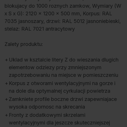
blokujacy do 1000 roznych zamkow, Wymiary (W
x S x G): 2120 x 1200 x 500 mm, Korpus: RAL
7035 jasnoszary, drzwi: RAL 5012 jasnoniebieski,
stelaz: RAL 7021 antracytowy
Zalety produktu:
+
Uklad w ksztalcie litery Z do wieszania dlugich
elementow odziezy przy zmniejszonym
zapotrzebowaniu na miejsce w pomieszczeniu
+
Korpus z otworami wentylacyjnymi na gorze i
na dole dla optymalnej cyrkulacji powietrza
+
Zamkniete profile boczne drzwi zapewniajace
wysoka odpornosc na skrecania
+
Fronty z dodatkowymi skrzelami
wentylacyjnymi dla jeszcze skuteczniejszej