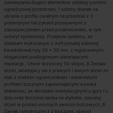
zawieszania dlugich elementow odziezy pomimo
ograniczonej przestrzeni, 1 solidny drazek na
ubrania o profilu owalnym na przedzial z 3
podwojnymi haczykami przesuwnymi z
zabezpieczeniem przed przekreceniem, w tym
uchwyt systemowy. Przejecie systemu, ze
stelazem wykonanym z wytrzymalej stalowej
kwadratowej rury 30 x 30 mm, z regulowanymi
slizgaczami podlogowymi ulatwiajacymi
niwelacje., Otwor drzwiowy 110 stopni, 8 Zestaw
drzwi, skladajacy sie z prawych i lewych drzwi ze
stali z miekkim ogranicznikiem i zamknietymi
profilami bocznymi zapewniajacymi wysoka
stabilnosc, ze skrzelami wentylacyjnymi u gory i u
dolu oraz tloczona ramka na etykiete, zawiasy
drzwi w postaci mocnych sworzni bolcowych, 8
Zamek cylindryczny z 2 kluczami, obwod