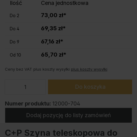
Ilość
Cena jednostkowa
73,00 zł*
Do
2
69,35 zł*
Do
4
67,16 zł*
Do
9
65,70 zł*
Od
10
Ceny bez VAT plus koszty wysyłki
plus koszty wysyłki
Do koszyka
Numer produktu:
12000-704
Dodaj pozycję do listy zamówień
C+P Szyna teleskopowa do