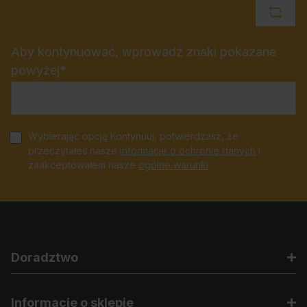
Aby kontynuować, wprowadź znaki pokazane
powyżej*
Wybierając opcję Kontynuuj, potwierdzasz, że
przeczytałeś nasze
informacje o ochronie danych
i
zaakceptowałem nasze
ogólne warunki
.
Doradztwo
Informacje o sklepie