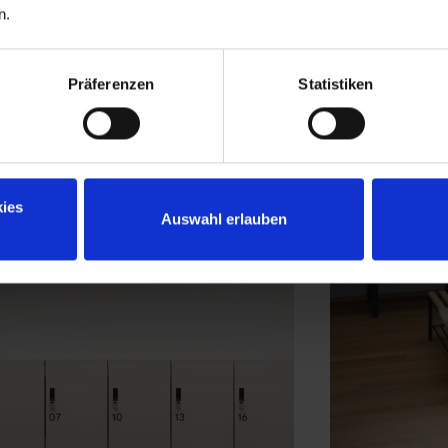
n.
Präferenzen
Statistiken
ies
Auswahl erlauben