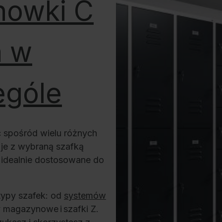
howki C
a w
ególe
ć spośród wielu różnych
je z wybraną szafką
 idealnie dostosowane do
typy szafek: od
systemów
y magazynowe i szafki Z.