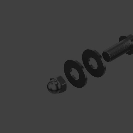
Nasi partnerzy
Referencje
Nasze serie szafek
Nasza praca
Staż w C+P
Pliki do pobrania
Oferty pracy
Broszury online
Instrukcja obsługi
Certyfikaty
Koncepcja frachtu
Baza danych zdjęć
Wysyłka broszur/katalogów
Teksty ofert
C + P Logo / Styleguide