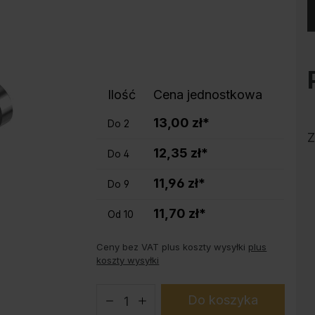
Ochrona przed korozją
Podstawy do szaf stalowych PLUS
Produkty trendy
Instrukcja obsługi konfiguratora
Ilość
Cena jednostkowa
13,00 zł*
Do
2
Z
12,35 zł*
Do
4
11,96 zł*
Do
9
11,70 zł*
Od
10
Ceny bez VAT plus koszty wysyłki
plus
koszty wysyłki
Do koszyka