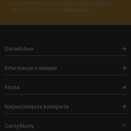
przeczytałeś nasze
informacje o ochronie danych
i
zaakceptowałem nasze
ogólne warunki
.
Doradztwo
Informacje o sklepie
Firma
Najważniejsze kategorie
Certyfikaty