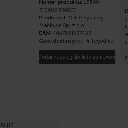
Numer produktu:
08500-
31060S|S10000
R
Producent:
C + P Systemy
s
Meblowe Sp. z o.o.
k
EAN:
4067521297438
r
Czas dostawy:
ca. 4 Tygodnie
u
s
Dodaj pozycję do listy zamówień
p
d
b
k
6
o PLUS