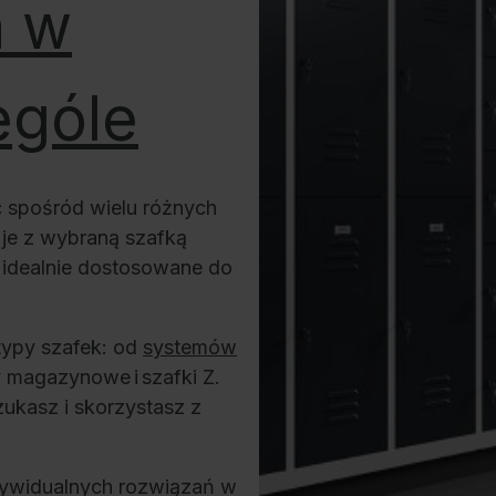
a w
ególe
ć spośród wielu różnych
je z wybraną szafką
 idealnie dostosowane do
typy szafek: od
systemów
y magazynowe i szafki Z.
ukasz i skorzystasz z
dywidualnych rozwiązań w