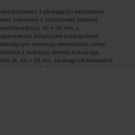
ama podstawy z pływającym siedziskiem,
telaż wykonany z wytrzymałej stalowej
wadratowej rury 30 x 30 mm, z
egulowanymi ślizgaczami podłogowymi
łatwiającymi niwelację nierówności Listwy
iedziska z twardego drewna bukowego,
rofil ok. 60 x 25 mm, zaokrąglone krawędzie
la dobrego komfortu siedzenia, malowane
ezbarwnie z naturalnymi różnicami
olorystycznymi., Wymiary (W x S x G): 420 x
00 x 815 mm, stelaz: RAL 7021 antracytowy