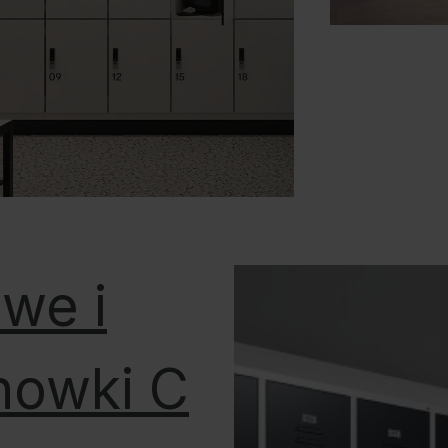
owe i
howki C