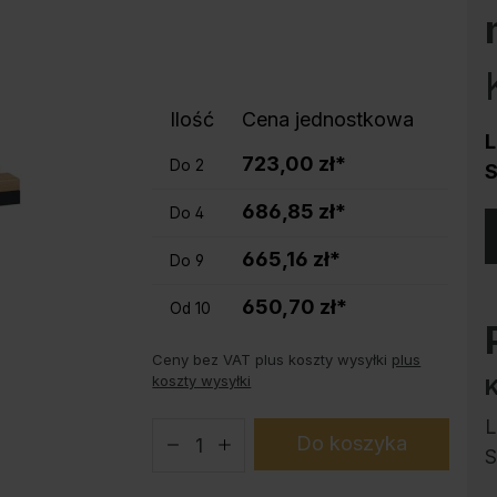
Ochrona przed korozją
Podstawy do szaf stalowych PLUS
Produkty trendy
Instrukcja obsługi konfiguratora
Ilość
Cena jednostkowa
L
723,00 zł*
Do
2
S
686,85 zł*
Do
4
665,16 zł*
Do
9
650,70 zł*
Od
10
Ceny bez VAT plus koszty wysyłki
plus
koszty wysyłki
L
Do koszyka
S