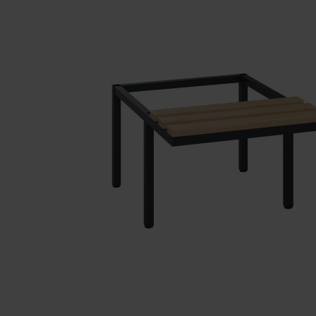
Nasi partnerzy
Referencje
Nasze serie szafek
Nasza praca
Staż w C+P
Pliki do pobrania
Oferty pracy
Broszury online
Instrukcja obsługi
Certyfikaty
Koncepcja frachtu
Baza danych zdjęć
Wysyłka broszur/katalogów
Teksty ofert
C + P Logo / Styleguide