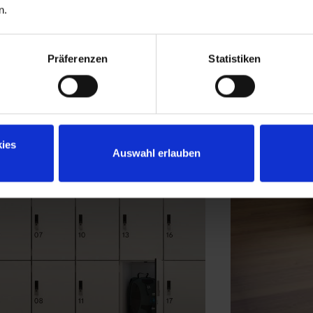
n.
Präferenzen
Statistiken
ies
Auswahl erlauben