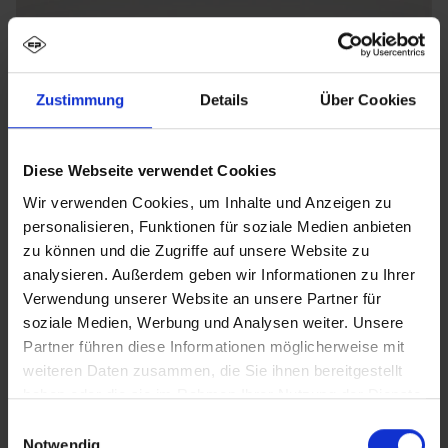
Zustimmung
Details
Über Cookies
Diese Webseite verwendet Cookies
Wir verwenden Cookies, um Inhalte und Anzeigen zu
personalisieren, Funktionen für soziale Medien anbieten
zu können und die Zugriffe auf unsere Website zu
analysieren. Außerdem geben wir Informationen zu Ihrer
Verwendung unserer Website an unsere Partner für
soziale Medien, Werbung und Analysen weiter. Unsere
Partner führen diese Informationen möglicherweise mit
weiteren Daten zusammen, die Sie ihnen bereitgestellt
haben oder die sie im Rahmen Ihrer Nutzung der Dienste
Szafki szatniowe i zamykane
gesammelt haben.
Einwilligungsauswahl
schowki C + P: perfekcja w
Notwendig