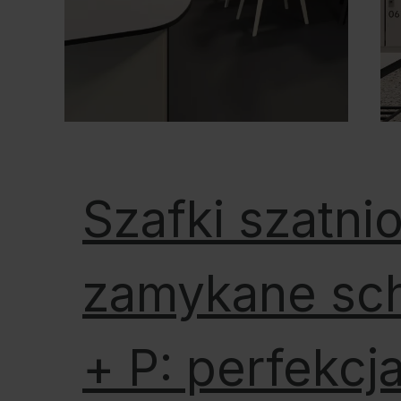
Szafki szatni
zamykane sc
+ P: perfekcj