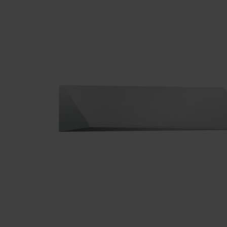
Nasi partnerzy
Referencje
Nasze serie szafek
Nasza praca
Staż w C+P
Pliki do pobrania
Oferty pracy
Broszury online
Instrukcja obsługi
Certyfikaty
Koncepcja frachtu
Baza danych zdjęć
Wysyłka broszur/katalogów
Teksty ofert
C + P Logo / Styleguide