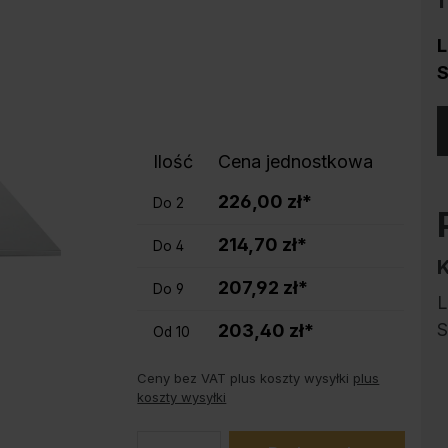
Ochrona przed korozją
Podstawy do szaf stalowych PLUS
L
Produkty trendy
S
Instrukcja obsługi konfiguratora
Ilość
Cena jednostkowa
226,00 zł*
Do
2
214,70 zł*
Do
4
207,92 zł*
Do
9
L
S
203,40 zł*
Od
10
Ceny bez VAT plus koszty wysyłki
plus
koszty wysyłki