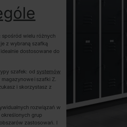
ególe
ć spośród wielu różnych
je z wybraną szafką
 idealnie dostosowane do
typy szafek: od
systemów
y magazynowe i szafki Z.
ukasz i skorzystasz z
dywidualnych rozwiązań w
 określonych grup
obszarów zastosowań. I