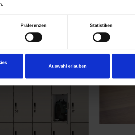
n.
Präferenzen
Statistiken
ies
Auswahl erlauben