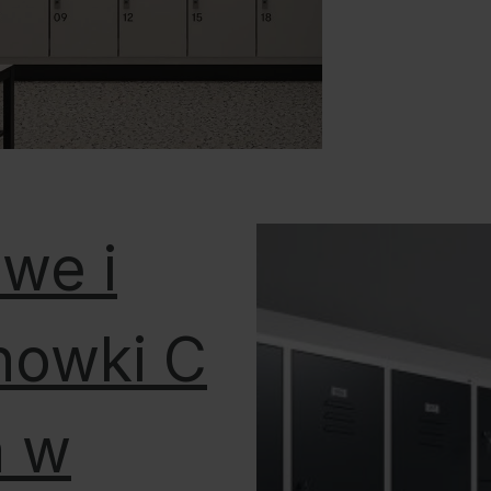
owe i
howki C
a w