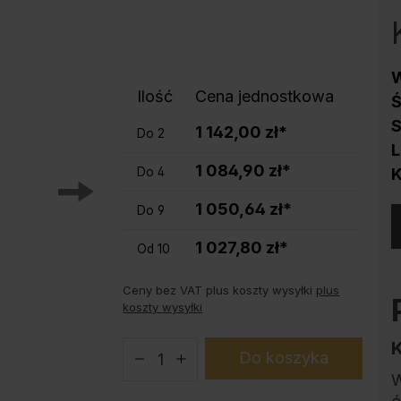
Ochrona przed korozją
Podstawy do szaf stalowych PLUS
Produkty trendy
W
Instrukcja obsługi konfiguratora
Ilość
Cena jednostkowa
Ś
S
1 142,00 zł*
Do
2
L
1 084,90 zł*
Do
4
K
1 050,64 zł*
Do
9
1 027,80 zł*
Od
10
Ceny bez VAT plus koszty wysyłki
plus
koszty wysyłki
Do koszyka
W