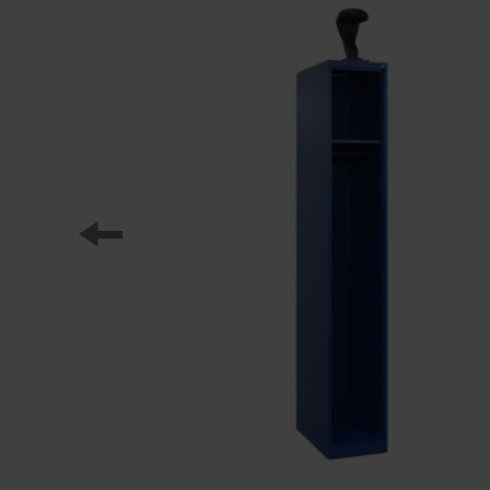
Nasi partnerzy
Referencje
Nasze serie szafek
Nasza praca
Staż w C+P
Pliki do pobrania
Oferty pracy
Broszury online
Instrukcja obsługi
Certyfikaty
Koncepcja frachtu
Baza danych zdjęć
Wysyłka broszur/katalogów
Teksty ofert
C + P Logo / Styleguide