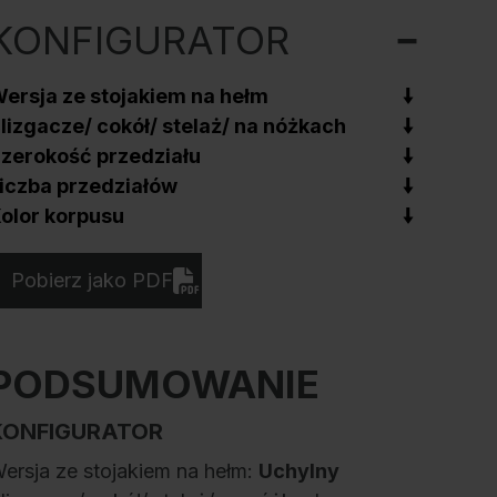
KONFIGURATOR
ersja ze stojakiem na hełm
lizgacze/ cokół/ stelaż/ na nóżkach
zerokość przedziału
iczba przedziałów
olor korpusu
Pobierz jako PDF
PODSUMOWANIE
KONFIGURATOR
ersja ze stojakiem na hełm:
Uchylny