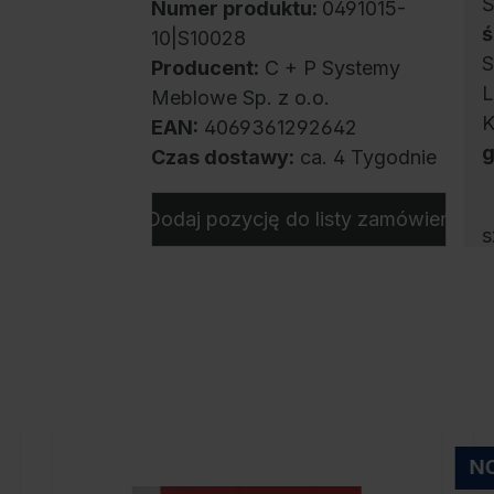
Ś
Numer produktu:
0491015-
ś
10|S10028
S
Producent:
C + P Systemy
L
Meblowe Sp. z o.o.
K
EAN:
4069361292642
g
Czas dostawy:
ca. 4 Tygodnie
Dodaj pozycję do listy zamówień
s
s
w
w
z
p
o
o
N
w