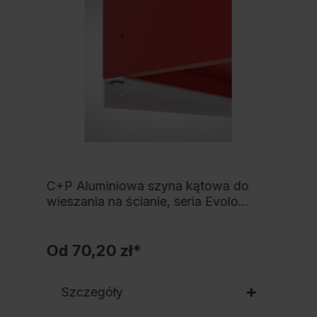
o
h
p
s
h
s
r
g
p
p
C+P Aluminiowa szyna kątowa do
5
wieszania na ścianie, seria Evolo
PLUS
Z
Od
70,20 zł*
Szczegóły