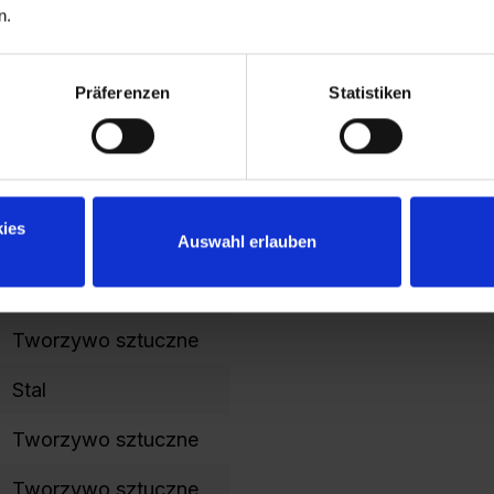
Stal nierdzewna
n.
PL
Präferenzen
Statistiken
3
stały
ies
owal
Auswahl erlauben
Expert
Tworzywo sztuczne
Stal
Tworzywo sztuczne
Tworzywo sztuczne