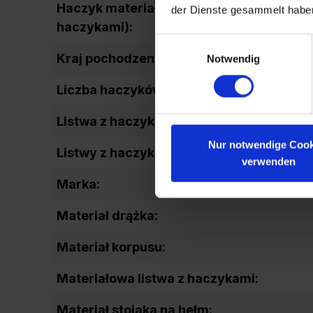
Haczyk materiałowy (listwa z
der Dienste gesammelt habe
haczykami):
Einwilligungsauswahl
Kraj pochodzenia:
Notwendig
Liczba haczyków/lista z haczykami:
Listwa z haczykami:
Nur notwendige Cook
Listwy z haczykami do profili:
verwenden
Marka:
Materiał drążka:
Materiał korpusu:
Materiałowa listwa z haczykami:
Materiał stojaka na hełm: