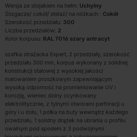
Wersja ze stojakiem na hełm:
Uchylny
Ślizgacze/ cokół/ stelaż/ na nóżkach :
Cokół
Szerokość przedziału:
300
Liczba przedziałów:
2
Kolor korpusu:
RAL 7016 szary antracyt
szafka strażacka Expert, 2 przedziały, szerokość
przedziału 300 mm, korpus wykonany z solidnej
konstrukcji stalowej z wysokiej jakości
malowaniem proszkowym zapewniającym
wysoką odporność na promieniowanie UV i
korozję, wieniec dolny ocynkowany
elektrolitycznie, z tylnymi otworami perforacji u
góry i u dołu, 1 półka na buty wewnątrz każdego
przedziału, 1 solidny drążek na ubrania o profilu
owalnym pod spodem z 3 podwójnymi
haczykami przesuwnymi z zabezpieczeniem