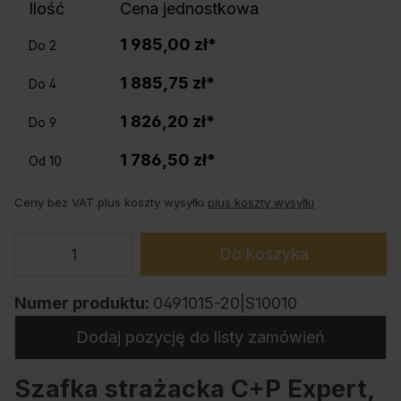
Ilość
Cena jednostkowa
1 985,00 zł*
Do
2
1 885,75 zł*
Do
4
1 826,20 zł*
Do
9
1 786,50 zł*
Od
10
Ceny bez VAT plus koszty wysyłki
plus koszty wysyłki
Do koszyka
Numer produktu:
0491015-20|S10010
Dodaj pozycję do listy zamówień
Szafka strażacka C+P Expert,