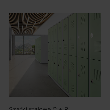
Szafki stalowe C + P: