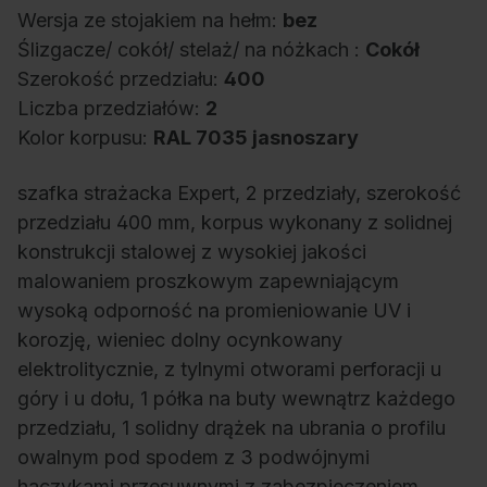
Wersja ze stojakiem na hełm:
bez
Ślizgacze/ cokół/ stelaż/ na nóżkach :
Cokół
Szerokość przedziału:
400
Liczba przedziałów:
2
Kolor korpusu:
RAL 7035 jasnoszary
szafka strażacka Expert, 2 przedziały, szerokość
przedziału 400 mm, korpus wykonany z solidnej
konstrukcji stalowej z wysokiej jakości
malowaniem proszkowym zapewniającym
wysoką odporność na promieniowanie UV i
korozję, wieniec dolny ocynkowany
elektrolitycznie, z tylnymi otworami perforacji u
góry i u dołu, 1 półka na buty wewnątrz każdego
przedziału, 1 solidny drążek na ubrania o profilu
owalnym pod spodem z 3 podwójnymi
haczykami przesuwnymi z zabezpieczeniem