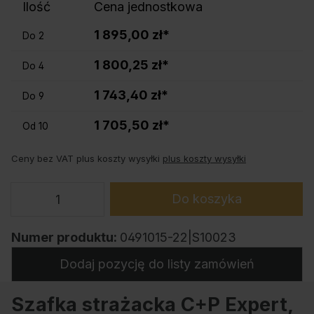
Ilość
Cena jednostkowa
1 895,00 zł*
Do
2
1 800,25 zł*
Do
4
1 743,40 zł*
Do
9
1 705,50 zł*
Od
10
Ceny bez VAT plus koszty wysyłki
plus koszty wysyłki
Do koszyka
Numer produktu:
0491015-22|S10023
Dodaj pozycję do listy zamówień
Szafka strażacka C+P Expert,