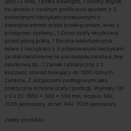
góry i u dołu, 1 półka wewnątrz, 1 solidny drążek
na ubrania o owalnym profilu pod spodem z 3
podwójnymi haczykami przesuwnymi z
zabezpieczeniem przed przekręceniem, wraz z
przejęciem systemu., 1 Drzwi szafy skrytkowej
przed górną półką, 1 Boczna wielofunkcyjna
listwa z haczykami z 3 przesuwanymi haczykami
ze stali nierdzewnej na pas bezpieczeństwa, linę
ratunkową itp., 1 Zamek cylindryczny z 2
kluczami, obwód blokujący do 1000 różnych
zamków, Z ślizgaczami podłogowymi jako
praktyczna ochrona szafy i podłogi, Wymiary (W
x S x G): 1850 x 300 x 500 mm, Korpus: RAL
7035 jasnoszary, drzwi: RAL 7035 jasnoszary
Zalety produktu: