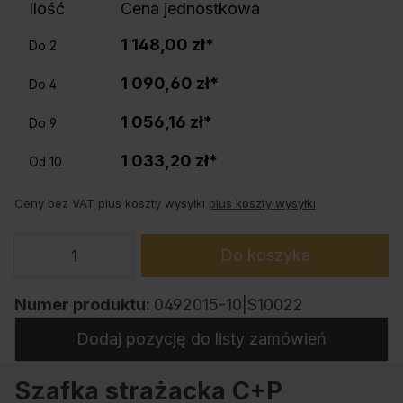
Ilość
Cena jednostkowa
1 148,00 zł*
Do
2
1 090,60 zł*
Do
4
1 056,16 zł*
Do
9
1 033,20 zł*
Od
10
Ceny bez VAT plus koszty wysyłki
plus koszty wysyłki
Do koszyka
Numer produktu:
0492015-10|S10022
Dodaj pozycję do listy zamówień
Szafka strażacka C+P