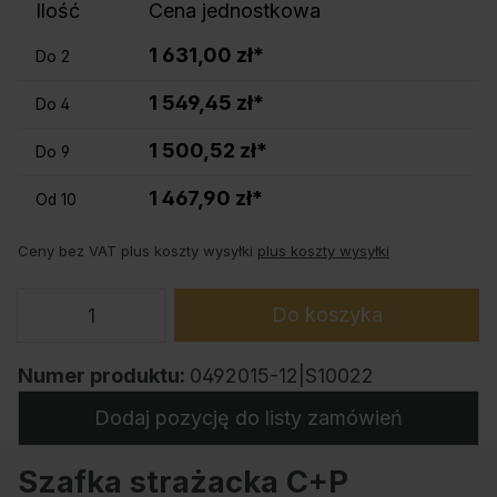
Ilość
Cena jednostkowa
1 631,00 zł*
Do
2
1 549,45 zł*
Do
4
1 500,52 zł*
Do
9
1 467,90 zł*
Od
10
Ceny bez VAT plus koszty wysyłki
plus koszty wysyłki
Do koszyka
Numer produktu:
0492015-12|S10022
Dodaj pozycję do listy zamówień
Szafka strażacka C+P