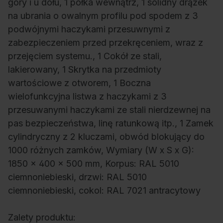
góry i u dołu, 1 półka wewnątrz, 1 solidny drążek
na ubrania o owalnym profilu pod spodem z 3
podwójnymi haczykami przesuwnymi z
zabezpieczeniem przed przekręceniem, wraz z
przejęciem systemu., 1 Cokół ze stali,
lakierowany, 1 Skrytka na przedmioty
wartościowe z otworem, 1 Boczna
wielofunkcyjna listwa z haczykami z 3
przesuwanymi haczykami ze stali nierdzewnej na
pas bezpieczeństwa, linę ratunkową itp., 1 Zamek
cylindryczny z 2 kluczami, obwód blokujący do
1000 różnych zamków, Wymiary (W x S x G):
1850 x 400 x 500 mm, Korpus: RAL 5010
ciemnoniebieski, drzwi: RAL 5010
ciemnoniebieski, cokol: RAL 7021 antracytowy
Zalety produktu: