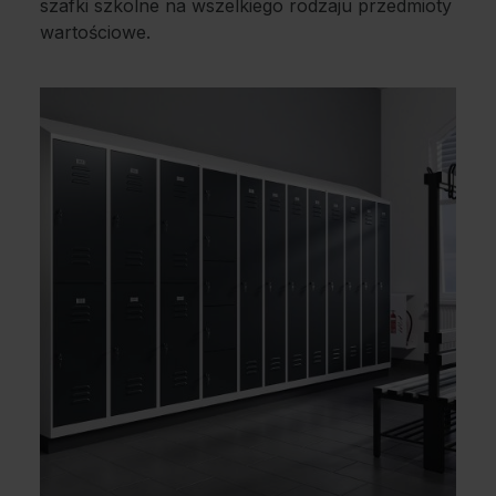
szafki szkolne na wszelkiego rodzaju przedmioty
wartościowe.