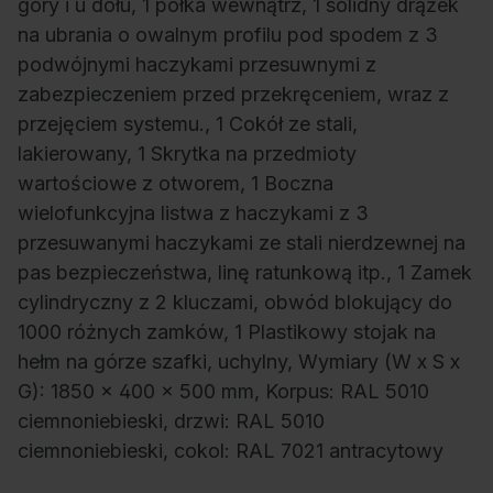
góry i u dołu, 1 półka wewnątrz, 1 solidny drążek
na ubrania o owalnym profilu pod spodem z 3
podwójnymi haczykami przesuwnymi z
zabezpieczeniem przed przekręceniem, wraz z
przejęciem systemu., 1 Cokół ze stali,
lakierowany, 1 Skrytka na przedmioty
wartościowe z otworem, 1 Boczna
wielofunkcyjna listwa z haczykami z 3
przesuwanymi haczykami ze stali nierdzewnej na
pas bezpieczeństwa, linę ratunkową itp., 1 Zamek
cylindryczny z 2 kluczami, obwód blokujący do
1000 różnych zamków, 1 Plastikowy stojak na
hełm na górze szafki, uchylny, Wymiary (W x S x
G): 1850 x 400 x 500 mm, Korpus: RAL 5010
ciemnoniebieski, drzwi: RAL 5010
ciemnoniebieski, cokol: RAL 7021 antracytowy