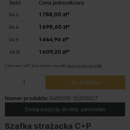
Ilość
Cena jednostkowa
1 788,00 zł*
Do
2
1 698,60 zł*
Do
4
1 644,96 zł*
Do
9
1 609,20 zł*
Od
10
Ceny bez VAT plus koszty wysyłki
plus koszty wysyłki
Do koszyka
Numer produktu:
0492015-12|S10027
Dodaj pozycję do listy zamówień
Szafka strażacka C+P