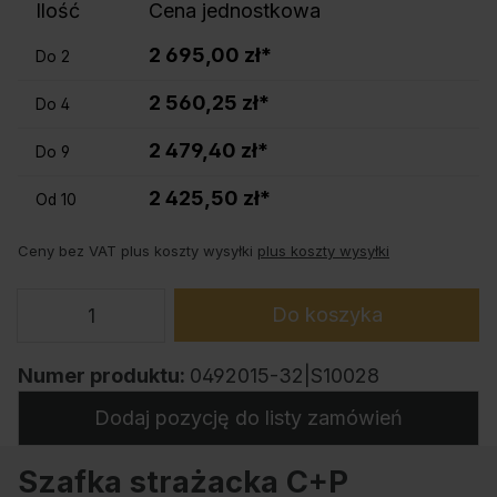
Ilość
Cena jednostkowa
2 695,00 zł*
Do
2
2 560,25 zł*
Do
4
2 479,40 zł*
Do
9
2 425,50 zł*
Od
10
Ceny bez VAT plus koszty wysyłki
plus koszty wysyłki
Do koszyka
Numer produktu:
0492015-32|S10028
Dodaj pozycję do listy zamówień
Szafka strażacka C+P