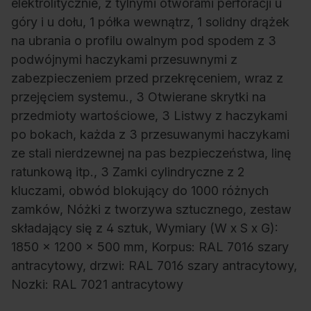
elektrolitycznie, z tylnymi otworami perforacji u
góry i u dołu, 1 półka wewnątrz, 1 solidny drążek
na ubrania o profilu owalnym pod spodem z 3
podwójnymi haczykami przesuwnymi z
zabezpieczeniem przed przekręceniem, wraz z
przejęciem systemu., 3 Otwierane skrytki na
przedmioty wartościowe, 3 Listwy z haczykami
po bokach, każda z 3 przesuwanymi haczykami
ze stali nierdzewnej na pas bezpieczeństwa, linę
ratunkową itp., 3 Zamki cylindryczne z 2
kluczami, obwód blokujący do 1000 różnych
zamków, Nóżki z tworzywa sztucznego, zestaw
składający się z 4 sztuk, Wymiary (W x S x G):
1850 x 1200 x 500 mm, Korpus: RAL 7016 szary
antracytowy, drzwi: RAL 7016 szary antracytowy,
Nozki: RAL 7021 antracytowy