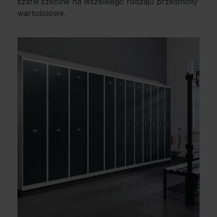
szafki szkolne na wszelkiego rodzaju przedmioty
wartościowe.