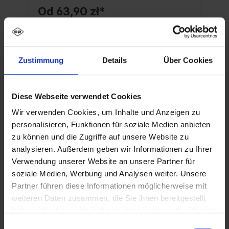
Od
63,90 zł*
Szczegóły
Zustimmung
Details
Über Cookies
Diese Webseite verwendet Cookies
Wir verwenden Cookies, um Inhalte und Anzeigen zu
personalisieren, Funktionen für soziale Medien anbieten
Opis
zu können und die Zugriffe auf unsere Website zu
Szafka ubraniowa PSA z przegrodą
analysieren. Außerdem geben wir Informationen zu Ihrer
czyste/brudne Evolo PLUS, 2 przedziały dla 1
Verwendung unserer Website an unsere Partner für
osoby, do oddzielnego przechowywania
soziale Medien, Werbung und Analysen weiter. Unsere
Partner führen diese Informationen möglicherweise mit
odzieży o…
Więcej
weiteren Daten zusammen, die Sie ihnen bereitgestellt
haben oder die sie im Rahmen Ihrer Nutzung der Dienste
gesammelt haben.
Einwilligungsauswahl