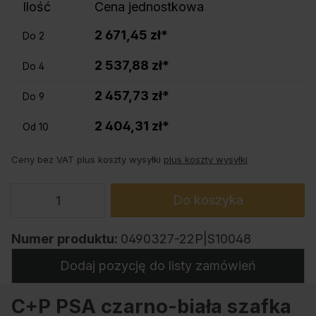
Ilość
Cena jednostkowa
2 671,45 zł*
Do
2
2 537,88 zł*
Do
4
2 457,73 zł*
Do
9
2 404,31 zł*
Od
10
Ceny bez VAT plus koszty wysyłki
plus koszty wysyłki
Do koszyka
Numer produktu:
0490327-22P|S10048
Dodaj pozycję do listy zamówień
C+P PSA czarno-biała szafka