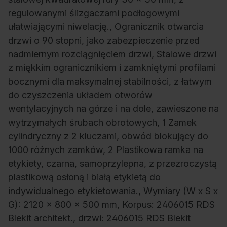
regulowanymi ślizgaczami podłogowymi
ułatwiającymi niwelację., Ogranicznik otwarcia
drzwi o 90 stopni, jako zabezpieczenie przed
nadmiernym rozciągnięciem drzwi, Stalowe drzwi
z miękkim ogranicznikiem i zamkniętymi profilami
bocznymi dla maksymalnej stabilności, z łatwym
do czyszczenia układem otworów
wentylacyjnych na górze i na dole, zawieszone na
wytrzymałych śrubach obrotowych, 1 Zamek
cylindryczny z 2 kluczami, obwód blokujący do
1000 różnych zamków, 2 Plastikowa ramka na
etykiety, czarna, samoprzylepna, z przezroczystą
plastikową osłoną i białą etykietą do
indywidualnego etykietowania., Wymiary (W x S x
G): 2120 x 800 x 500 mm, Korpus: 2406015 RDS
Blekit architekt., drzwi: 2406015 RDS Blekit