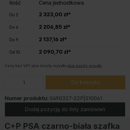
Ilość
Cena jednostkowa
2 323,00 zł*
Do
2
2 206,85 zł*
Do
4
2 137,16 zł*
Do
9
2 090,70 zł*
Od
10
Ceny bez VAT plus koszty wysyłki
plus koszty wysyłki
Do koszyka
Numer produktu:
0490327-22P|S10041
Dodaj pozycję do listy zamówień
C+P PSA czarno-biała szafka