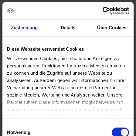
Szczegóły
Zustimmung
Details
Über Cookies
Diese Webseite verwendet Cookies
Wir verwenden Cookies, um Inhalte und Anzeigen zu
Opis
personalisieren, Funktionen für soziale Medien anbieten
Szafka ubraniowa PSA z przegrodą
zu können und die Zugriffe auf unsere Website zu
czyste/brudne Evolo PLUS, 2 przedziały dla 1
analysieren. Außerdem geben wir Informationen zu Ihrer
osoby, do oddzielnego przechowywania
Verwendung unserer Website an unsere Partner für
odzieży o…
Więcej
soziale Medien, Werbung und Analysen weiter. Unsere
Partner führen diese Informationen möglicherweise mit
weiteren Daten zusammen, die Sie ihnen bereitgestellt
haben oder die sie im Rahmen Ihrer Nutzung der Dienste
gesammelt haben.
Einwilligungsauswahl
Notwendig