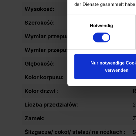
der Dienste gesammelt habe
Wysokość:
2
Einwilligungsauswahl
Szerokość:
4
Notwendig
Wymiar przepustu drzwi (wysokość):
1
Wymiar przepustu drzwi (szerokość):
Nur notwendige Cook
Głębokość:
5
verwenden
Kolor korpusu:
R
Kolor drzwi :
R
Liczba przedziałów:
2
Zamek:
Z
Ślizgacze/ cokół/ stelaż/ na nóżkach :
S