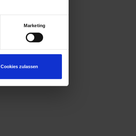
rzezroczystą plastikową osłoną i białą
tykietą do indywidualnego etykietowania.,
ymiary (W x S x G): 2120 x 800 x 500 mm,
Marketing
orpus: RAL 9016 bialy, drzwi: RAL 6019
ielonobialy, stelaz: RAL 7021 antracytowy
alety produktu:
Cookies zulassen
+
Wytrzymały korpus stalowy z wewnętrznym
skosem narożnym na schowek ułatwiającym
wyjmowanie zawartości szafy (może być
również używany jako kanał kablowy)
+
Bezpieczne i wygodne oddzielenie odzieży
prywatnej od roboczej zgodnie z ASR
(wytyczne dotyczące miejsca pracy).
+
Korpus z otworami wentylacyjnymi na górze
i na dole dla optymalnej cyrkulacji powietrza