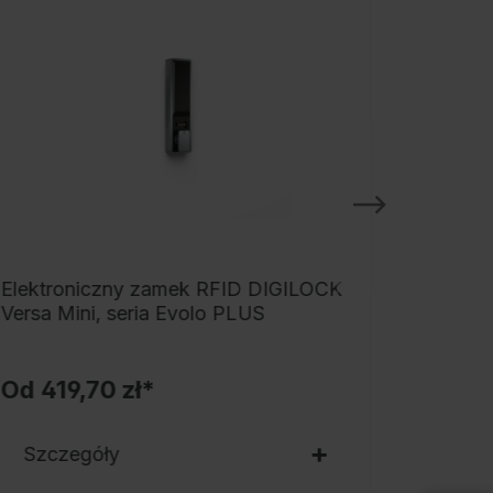
tabilnej konstrukcji stalowej z wysokiej
akości malowaniem proszkowym
apewniającym wysoką odporność na
romieniowanie UV i korozję, z tylnymi
tworami perforacji u góry i u dołu, wewnątrz
 półka na całej długości na bardzo duży
chowek na środki ochrony indywidualnej,
oniżej każdego przedziału 1 stabilny drążek
a ubrania o owalnym profilu z 3 podwójnymi
aczykami przesuwnymi z zabezpieczeniem
Elektroniczny zamek RFID DIGILOCK
Elektr
rzed przekręceniem, w tym uchwyt
Versa Mini, seria Evolo PLUS
Flexo.R
ystemowy, drzwi na zawiasach do
spólnego zamykania, z ramą wykonaną ze
Od
419,70 zł*
Od
50
tabilnej rury stalowej o przekroju
wadratowym 30 x 30 mm, z regulowanymi
Szczegóły
Szcz
lizgaczami podłogowymi ułatwiającymi
ypoziomowanie. Przejęcie systemu, drzwi