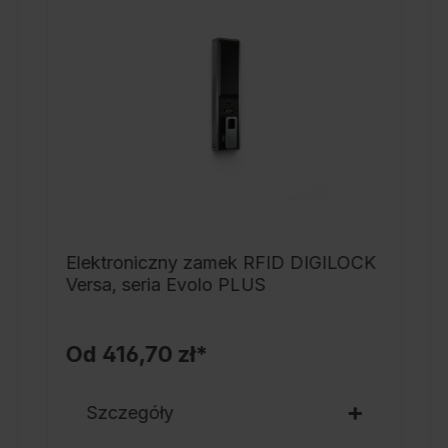
s
j
z
p
o
1
s
p
n
h
Elektroniczny zamek RFID DIGILOCK
p
Versa, seria Evolo PLUS
s
w
Od
416,70 zł*
s
k
Szczegóły
ś
w