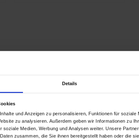
z
w
k
r
u
m
p
637
s
o
0
z
Details
o
77
s
Cookies
0
n
nhalte und Anzeigen zu personalisieren, Funktionen für soziale
c
398
Website zu analysieren. Außerdem geben wir Informationen zu I
d
r soziale Medien, Werbung und Analysen weiter. Unsere Partner
n
4
 Daten zusammen, die Sie ihnen bereitgestellt haben oder die s