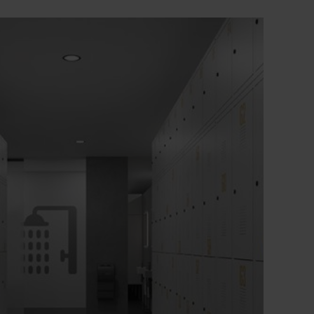
+
Drzwi na zawiasach do wspólnego zamka
+
Drzwi wyjątkowo odporne na skręcania
dzięki zamkniętym profilom bocznym
+
Fronty posiadają również łatwy w
czyszczeniu układ otworów wentylacyjnych
dla jeszcze skuteczniejszej wentylacji.
+
Ogranicznik otwarcia drzwi zapobiegający
ich nadmiernemu rozciągnięciu i
zachodzeniu na powierzchnię użytkową
sąsiedniej obudowy
+
Regulacja poziomu ułatwiająca
wyrównywanie nierównych podłóg
+
Półka na całej długości w każdej podwójnej
komorze dla bardzo dużego schowka na
środki ochrony indywidualnej
+
Szczególnie odporna na włamanie