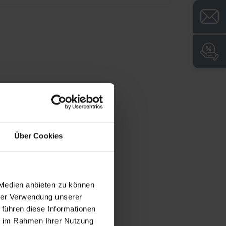
amykane do siebie na zawiasach, z ramą
ykonaną z wytrzymałej stalowej
wadratowej rury 30 x 30 mm, z
egulowanymi ślizgaczami podłogowymi
łatwiającymi niwelację., Stalowe drzwi z
iękkim ogranicznikiem i zamkniętymi
rofilami bocznymi dla maksymalnej
tabilności, z łatwym do czyszczenia układem
tworów wentylacyjnych na górze i na dole,
awieszone na wytrzymałych śrubach
Über Cookies
brotowych, Ogranicznik otwarcia drzwi o 90
topni, jako zabezpieczenie przed
admiernym rozciągnięciem drzwi, 1 Zamek
 Medien anbieten zu können
ylindryczny z 2 kluczami, obwód blokujący
hrer Verwendung unserer
o 1000 różnych zamków, 2 Plastikowa ramka
 führen diese Informationen
a etykiety, czarna, samoprzylepna, z
ie im Rahmen Ihrer Nutzung