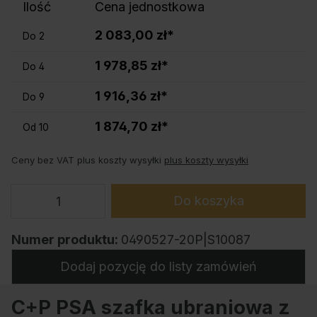
Ilość
Cena jednostkowa
2 083,00 zł*
Do
2
1 978,85 zł*
Do
4
1 916,36 zł*
Do
9
1 874,70 zł*
Od
10
Ceny bez VAT plus koszty wysyłki
plus koszty wysyłki
Do koszyka
Numer produktu:
0490527-20P|S10087
Dodaj pozycję do listy zamówień
C+P PSA szafka ubraniowa z