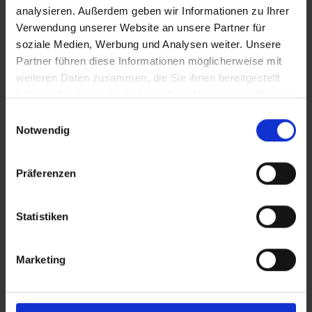
analysieren. Außerdem geben wir Informationen zu Ihrer
Verwendung unserer Website an unsere Partner für
soziale Medien, Werbung und Analysen weiter. Unsere
Partner führen diese Informationen möglicherweise mit
Opis
weiteren Daten zusammen, die Sie ihnen bereitgestellt
Szafka ubraniowa PSA z przegrodą
haben oder die sie im Rahmen Ihrer Nutzung der Dienste
czyste/brudne Evolo PLUS, 2 przedziały dla 1
gesammelt haben.
Einwilligungsauswahl
osoby, do oddzielnego przechowywania
Notwendig
odzieży o…
Więcej
Präferenzen
Statistiken
Marketing