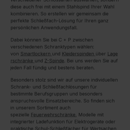
diese auch frei mit einem Stahlspind Ihrer Wahl
kombinieren. So erstellen wir gemeinsam die
perfekte Schließfach-Lösung für Ihren ganz
persönlichen Anwendungsfall.
Dabei können Sie bei C + P zwischen
verschiedenen Schranktypen wählen:
von
Smartlockern
und
Kleiderspinden
über
Lage
rschränke
und
Z-Spinde
. Bei uns werden Sie auf
jeden Fall fündig und bestens beraten.
Besonders stolz sind wir auf unsere individuellen
Schrank- und Schließfachlösungen für
bestimmte Berufsgruppen und besonders
anspruchsvolle Einsatzbereiche. So finden sich
in unserem Sortiment auch
spezielle
Feuerwehrschränke
, Modelle mit
integrierter Ladefunktion für Elektrogeräte oder
praktische Schul-Schließfächer für Wertsachen