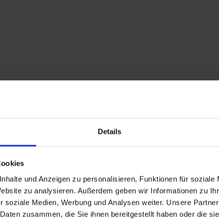
w
z
z
w
3
p
p
s
n
d
Details
p
s
o
Cookies
z
nhalte und Anzeigen zu personalisieren, Funktionen für soziale
o
Website zu analysieren. Außerdem geben wir Informationen zu I
k
r soziale Medien, Werbung und Analysen weiter. Unsere Partner
z
 Daten zusammen, die Sie ihnen bereitgestellt haben oder die s