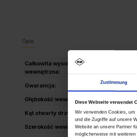
Opis
Całkowita wysokość
1637
wewnętrzna:
Zustimmung
Gwarancja:
10
Głębokość wewnętrzna:
477
Diese Webseite verwendet 
Wir verwenden Cookies, um I
Kąt otwarty drzwi:
90
und die Zugriffe auf unsere 
Szerokość wewnętrzna inne:
298
Website an unsere Partner fü
möglicherweise mit weiteren