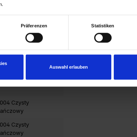
n.
c
p
i
Präferenzen
Statistiken
S
2
p
Z
ies
Auswahl erlauben
004 Czysty
rańczowy
004 Czysty
rańczowy