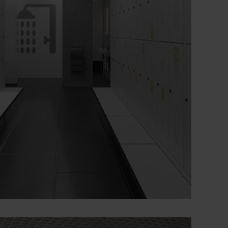
środki ochrony indywidualnej
+
Szczególnie odporna na włamanie
konstrukcja zgodna z poziomem C normy
DIN 4547