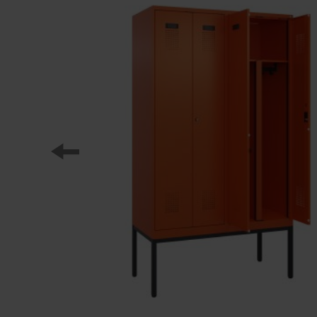
Nasi partnerzy
Referencje
Nasze serie szafek
Nasza praca
Staż w C+P
Pliki do pobrania
Oferty pracy
Broszury online
Instrukcja obsługi
Certyfikaty
Koncepcja frachtu
Baza danych zdjęć
Wysyłka broszur/katalogów
Teksty ofert
C + P Logo / Styleguide