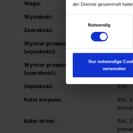
Waga:
66,7
der Dienste gesammelt habe
Wysokość:
2120
Einwilligungsauswahl
Notwendig
Szerokość:
300
Wymiar przepustu drzwi
1599
(wysokość):
Nur notwendige Cook
Wymiar przepustu drzwi
240
verwenden
(szerokość):
Głębokość:
500
Kolor korpusu:
RAL 2
poma
Kolor drzwi :
RAL 2
poma