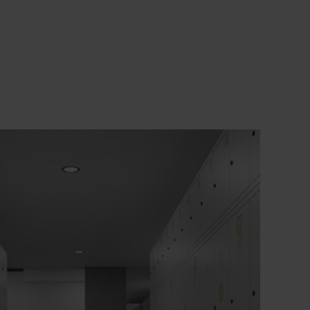
+
Korpus z otworami wentylacyjnymi na górze
i na dole dla optymalnej cyrkulacji powietrza
+
Drzwi na zawiasach do wspólnego zamka
+
Drzwi wyjątkowo odporne na skręcania
dzięki zamkniętym profilom bocznym
+
Fronty posiadają również łatwy w
czyszczeniu układ otworów wentylacyjnych
dla jeszcze skuteczniejszej wentylacji.
+
Ogranicznik otwarcia drzwi zapobiegający
ich nadmiernemu rozciągnięciu i
zachodzeniu na powierzchnię użytkową
sąsiedniej obudowy
+
Regulacja poziomu ułatwiająca
wyrównywanie nierównych podłóg
+
Półka na całej długości w każdej podwójnej
komorze dla bardzo dużego schowka na