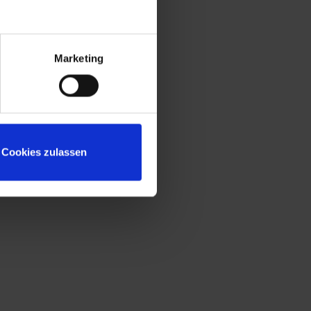
zarna, samoprzylepna, z przezroczystą
lastikową osłoną i białą etykietą do
ndywidualnego etykietowania., Wymiary (W x
Marketing
 x G): 2120 x 1200 x 500 mm, Korpus: RAL
004 pomaranczowy, drzwi: RAL 2004
omaranczowy, stelaz: RAL 7021 antracytowy
alety produktu:
Cookies zulassen
+
Wytrzymały korpus stalowy z wewnętrznym
skosem narożnym na schowek ułatwiającym
wyjmowanie zawartości szafy (może być
również używany jako kanał kablowy)
+
Bezpieczne i wygodne oddzielenie odzieży
prywatnej od roboczej zgodnie z ASR
(wytyczne dotyczące miejsca pracy).