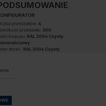
PODSUMOWANIE
KONFIGURATOR
iczba przedziałów:
4
zerokość przedziału:
300
olor korpusu:
RAL 2004 Czysty
pomarańczowy
olor drzwi :
RAL 2004 Czysty
pomarańczowy
amek:
Zamek cylindryczny
enie
zafka ubraniowa PSA z przegrodą
zyste/brudne Evolo PLUS, 4 przedziały dla 2
sób, do oddzielnego przechowywania
dzieży osobistej i roboczej, szerokość
OWE
rzedziału 400 mm, korpus wykonany ze