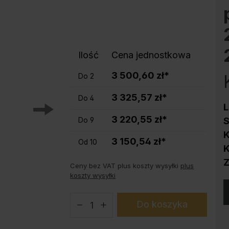
Ochrona przed korozją
Podstawy do szaf stalowych PLUS
Produkty trendy
Instrukcja obsługi konfiguratora
Ilość
Cena jednostkowa
3 500,60 zł*
Do
2
3 325,57 zł*
Do
4
L
3 220,55 zł*
S
Do
9
K
3 150,54 zł*
Od
10
K
Ceny bez VAT plus koszty wysyłki
plus
koszty wysyłki
Do koszyka