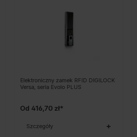
s
j
z
p
o
1
s
p
n
Elektroniczny zamek RFID DIGILOCK
h
Versa, seria Evolo PLUS
p
s
z
Od
416,70 zł*
w
s
Szczegóły
ś