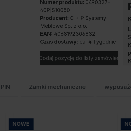
Numer produktu:
0490327-
40P|S10050
Producent:
C + P Systemy
Meblowe Sp. z o.o.
L
EAN:
4068192306832
S
Czas dostawy:
ca. 4 Tygodnie
K
Dodaj pozycję do listy zamówień
K
Z
 PIN
Zamki mechaniczne
wyposaż
S
c
o
o
NOWE
N
p