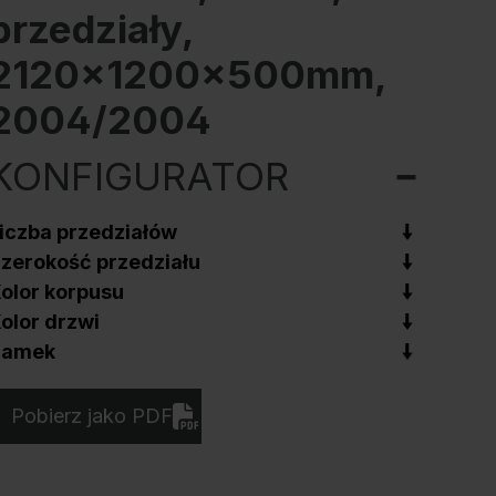
przedziały,
2120x1200x500mm,
2004/2004
KONFIGURATOR
iczba przedziałów
zerokość przedziału
olor korpusu
olor drzwi
Zamek
Pobierz jako PDF