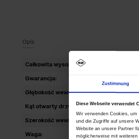
Opis
Całkowita wysokość wewnętrzna:
1637
Gwarancja:
10
Zustimmung
Głębokość wewnętrzna:
477
Diese Webseite verwendet 
Kąt otwarty drzwi:
110
Wir verwenden Cookies, um I
Szerokość wewnętrzna inne:
206
und die Zugriffe auf unsere 
Website an unsere Partner fü
Waga:
25,6
möglicherweise mit weiteren