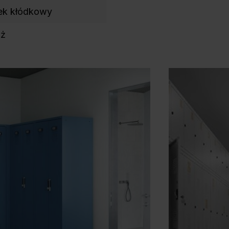
ek kłódkowy
aż