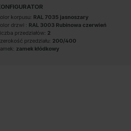
KONFIGURATOR
olor korpusu:
RAL 7035 jasnoszary
olor drzwi :
RAL 3003 Rubinowa czerwień
iczba przedziałów:
2
zerokość przedziału:
200/400
amek:
zamek kłódkowy
zafka ubraniowa typ L Classic PLUS, dla 2
sob, 1 przedzial podzielony w ksztalcie litery
, szerokosc przedzialu 400 mm, korpus
ykonany z solidnej konstrukcji stalowej z
ysokiej jakosci malowaniem proszkowym
apewniajacym wysoka odpornosc na
romieniowanie UV i korozje, z tylnymi
tworami perforacji na gorze i na dole,