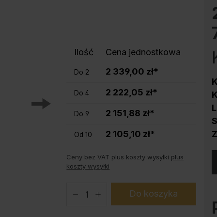
Ochrona przed korozją
Podstawy do szaf stalowych PLUS
Produkty trendy
Instrukcja obsługi konfiguratora
Ilość
Cena jednostkowa
2 339,00 zł*
Do
2
K
2 222,05 zł*
Do
4
K
L
2 151,88 zł*
Do
9
S
2 105,10 zł*
Od
10
Ceny bez VAT plus koszty wysyłki
plus
koszty wysyłki
Do koszyka