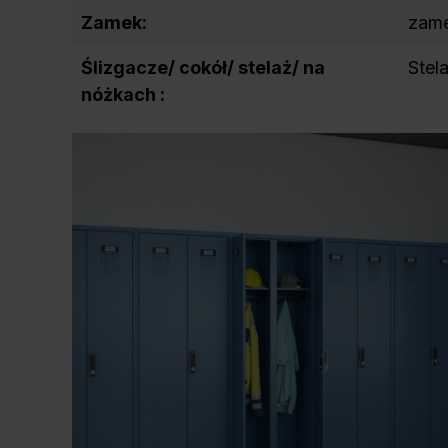
Zamek:
zam
Ślizgacze/ cokół/ stelaż/ na
Stel
nóżkach :