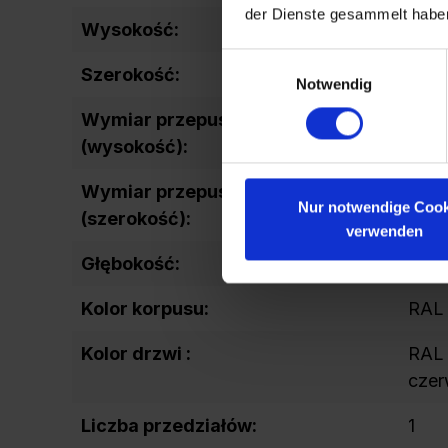
der Dienste gesammelt habe
Wysokość:
2120
Einwilligungsauswahl
Szerokość:
200
Notwendig
Wymiar przepustu drzwi
1142
(wysokość):
Wymiar przepustu drzwi
157
Nur notwendige Cook
(szerokość):
verwenden
Głębokość:
500
Kolor korpusu:
RAL 
Kolor drzwi :
RAL
czer
Liczba przedziałów:
1