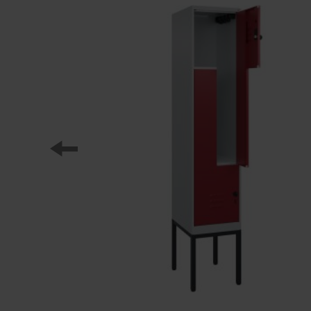
Nasi partnerzy
Referencje
Nasze serie szafek
Nasza praca
Staż w C+P
Pliki do pobrania
Oferty pracy
Broszury online
Instrukcja obsługi
Certyfikaty
Koncepcja frachtu
Baza danych zdjęć
Wysyłka broszur/katalogów
Teksty ofert
C + P Logo / Styleguide