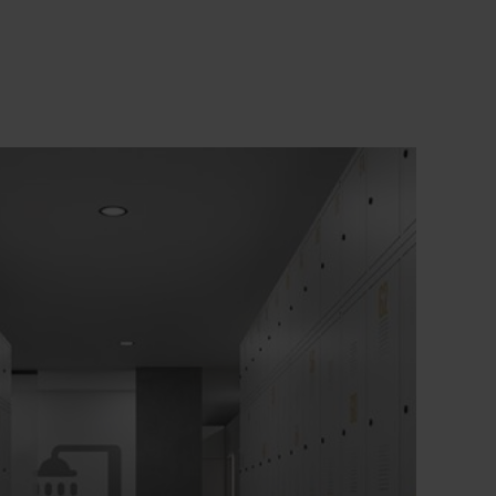
otwarciem zgodnie z poziomem B normy
DIN 4547