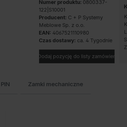
Numer produktu:
0800337-
122|S10001
K
Producent:
C + P Systemy
K
Meblowe Sp. z o.o.
L
EAN:
4067521110980
S
Czas dostawy:
ca. 4 Tygodnie
Z
Dodaj pozycję do listy zamówień
s
o
 PIN
Zamki mechaniczne
Z
w
w
z
p
o