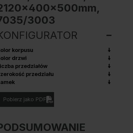
2120x400x500mm,
7035/3003
KONFIGURATOR
olor korpusu
olor drzwi
iczba przedziałów
zerokość przedziału
Zamek
Pobierz jako PDF
PODSUMOWANIE