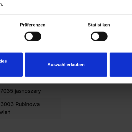
n.
/400
Präferenzen
Statistiken
ies
Auswahl erlauben
7035 jasnoszary
 3003 Rubinowa
wień