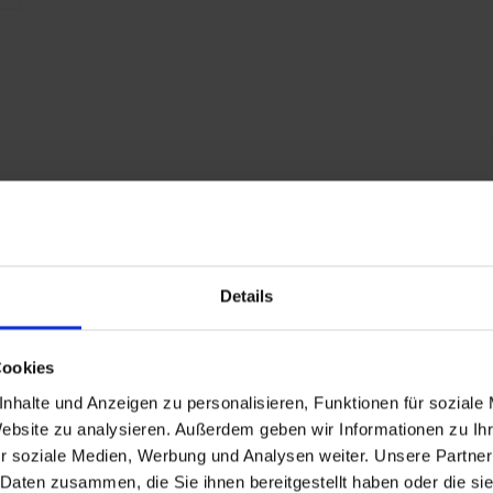
b
z
o
d
2
w
z
G
j
R
Details
Z
Cookies
nhalte und Anzeigen zu personalisieren, Funktionen für soziale
Website zu analysieren. Außerdem geben wir Informationen zu I
r soziale Medien, Werbung und Analysen weiter. Unsere Partner
 Daten zusammen, die Sie ihnen bereitgestellt haben oder die s