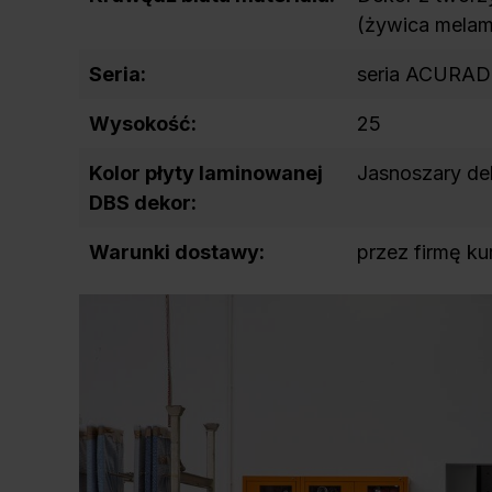
(żywica mela
Seria:
seria ACURA
Wysokość:
25
Kolor płyty laminowanej
Jasnoszary de
DBS dekor:
Warunki dostawy:
przez firmę ku