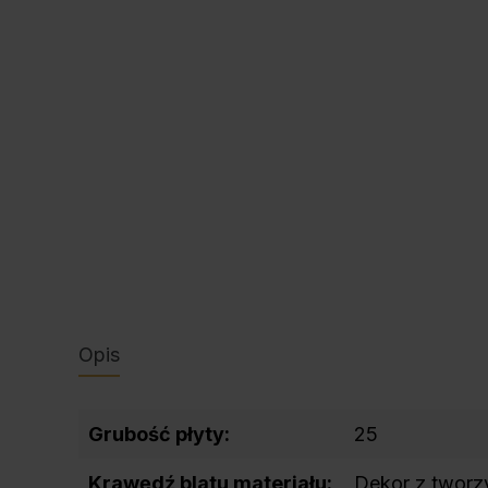
Opis
Grubość płyty:
25
Krawędź blatu materiału:
Dekor z twor