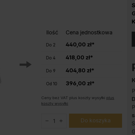
Ochrona przed korozją
S
Podstawy do szaf stalowych PLUS
G
Produkty trendy
K
Instrukcja obsługi konfiguratora
Ilość
Cena jednostkowa
440,00 zł*
Do
2
418,00 zł*
Do
4
404,80 zł*
Do
9
396,00 zł*
Od
10
P
Ceny bez VAT plus koszty wysyłki
plus
koszty wysyłki
P
s
Do koszyka
S
G