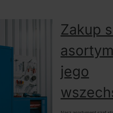
Zakup s
asortym
jego
wszech
Nasz asortyment szaf st