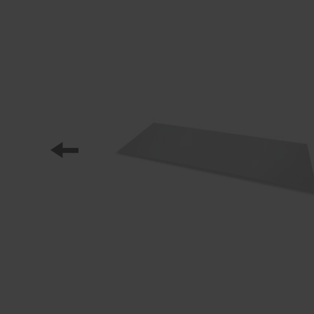
Nasi partnerzy
Referencje
Nasze serie szafek
Nasza praca
Staż w C+P
Pliki do pobrania
Oferty pracy
Broszury online
Instrukcja obsługi
Certyfikaty
Koncepcja frachtu
Baza danych zdjęć
Wysyłka broszur/katalogów
Teksty ofert
C + P Logo / Styleguide