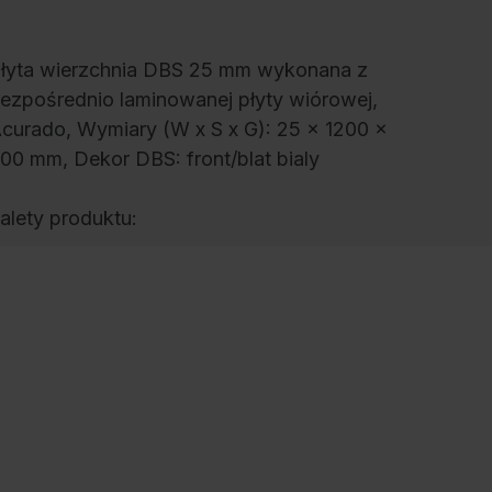
łyta wierzchnia DBS 25 mm wykonana z
ezpośrednio laminowanej płyty wiórowej,
curado, Wymiary (W x S x G): 25 x 1200 x
00 mm, Dekor DBS: front/blat bialy
alety produktu:
+
Top z płytą laminowaną DBS z dekorem
jako dodatkowa powierzchnia robocza i
półki.