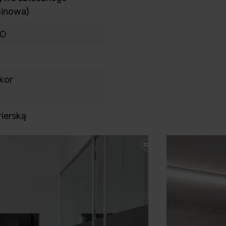
minowa)
DO
kor
rierską