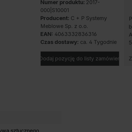
Numer produktu:
2017-
000|S10001
Producent:
C + P Systemy
P
Meblowe Sp. z o.o.
b
EAN:
4063332836316
A
Czas dostawy:
ca. 4 Tygodnie
5
Z
Dodaj pozycję do listy zamówień
zywa sztucznego