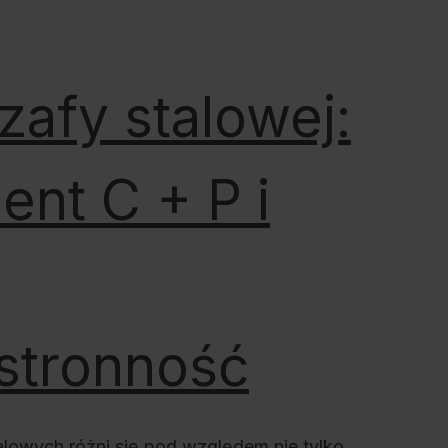
zafy stalowej:
ent C + P i
stronność
alowych różni się pod względem nie tylko