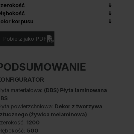
zerokość
łębokość
olor korpusu
Pobierz jako PDF
PODSUMOWANIE
KONFIGURATOR
łyta materiałowa:
(DBS) Płyta laminowana
DBS
łyta powierzchniowa:
Dekor z tworzywa
ztucznego (żywica melaminowa)
zerokość:
1200
łębokość:
500