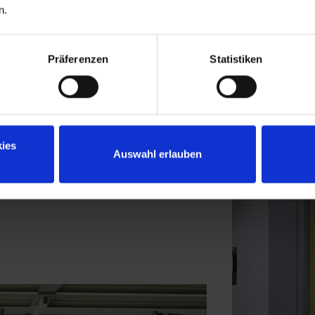
n.
Präferenzen
Statistiken
ies
Auswahl erlauben