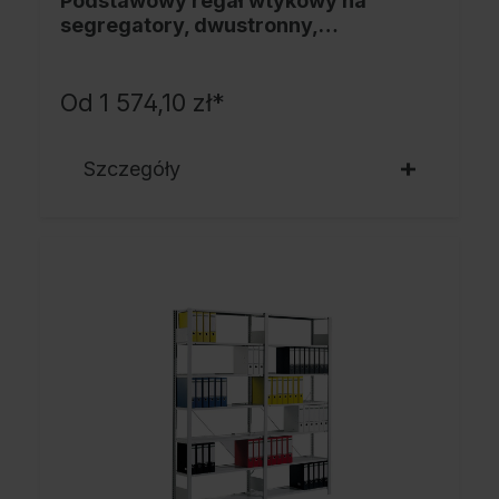
Podstawowy regał wtykowy na
segregatory, dwustronny,
2200x1000x600mm
Od
1 574,10 zł*
Szczegóły