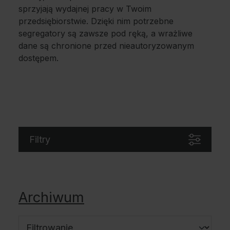
sprzyjają wydajnej pracy w Twoim
przedsiębiorstwie. Dzięki nim potrzebne
segregatory są zawsze pod ręką, a wrażliwe
dane są chronione przed nieautoryzowanym
dostępem.
O
d
8
6
Filtry
4
,
9
0
Archiwum
z
ł