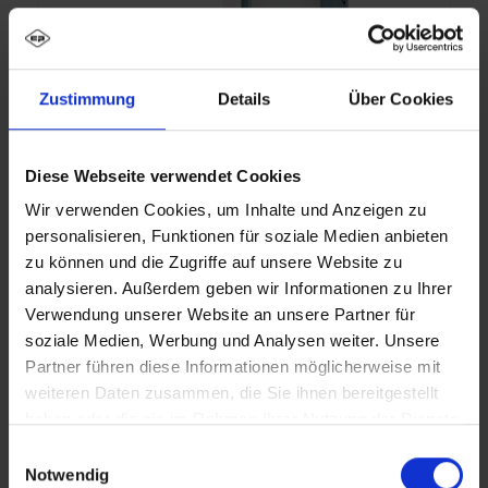
Zustimmung
Details
Über Cookies
Diese Webseite verwendet Cookies
C+P Szafa biurowa, seria Acurado,
drążkami zawieszkowymi
Wir verwenden Cookies, um Inhalte und Anzeigen zu
personalisieren, Funktionen für soziale Medien anbieten
zu können und die Zugriffe auf unsere Website zu
Od
3 175,20 zł*
analysieren. Außerdem geben wir Informationen zu Ihrer
Verwendung unserer Website an unsere Partner für
soziale Medien, Werbung und Analysen weiter. Unsere
Szczegóły
Partner führen diese Informationen möglicherweise mit
weiteren Daten zusammen, die Sie ihnen bereitgestellt
haben oder die sie im Rahmen Ihrer Nutzung der Dienste
gesammelt haben.
Einwilligungsauswahl
Notwendig