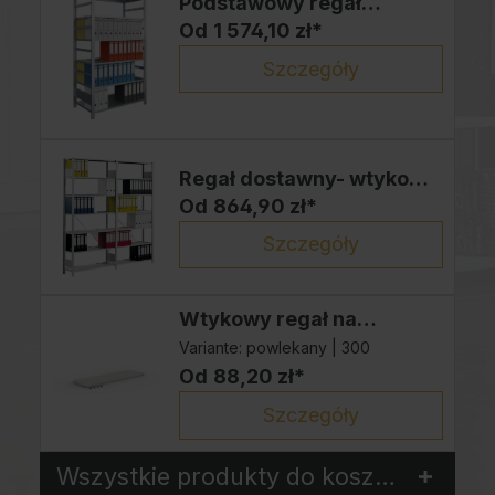
Podstawowy regał
wtykowy na segregatory,
Od
1 574,10 zł*
dwustronny,
Szczegóły
2200x1000x600mm
Regał dostawny- wtykowy,
jednostronna,
Od
864,90 zł*
2200x1000x300mm
Szczegóły
Wtykowy regał na
segregatory, Górna półka
Variante:
powlekany | 300
kryjąca
Od
88,20 zł*
Szczegóły
Wszystkie produkty do koszyka