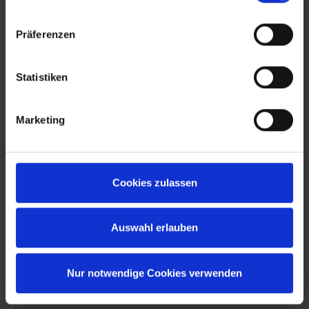
Präferenzen
Statistiken
Marketing
C+P Szafa biurowa, seria Acurado
Cookies zulassen
Auswahl erlauben
Od
1 805,40 zł*
Nur notwendige Cookies verwenden
Szczegóły