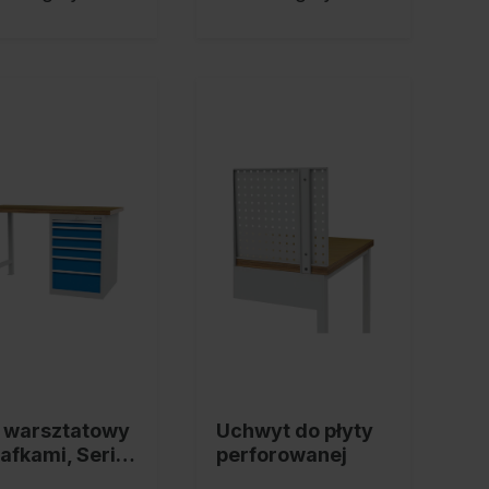
ł warsztatowy
Uchwyt do płyty
zafkami, Serie
perforowanej
0