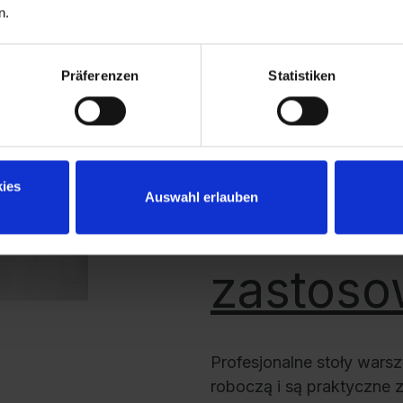
n.
Właściw
Präferenzen
Statistiken
warszta
ies
każdego
Auswahl erlauben
zastoso
Profesjonalne stoły wars
roboczą i są praktyczne 