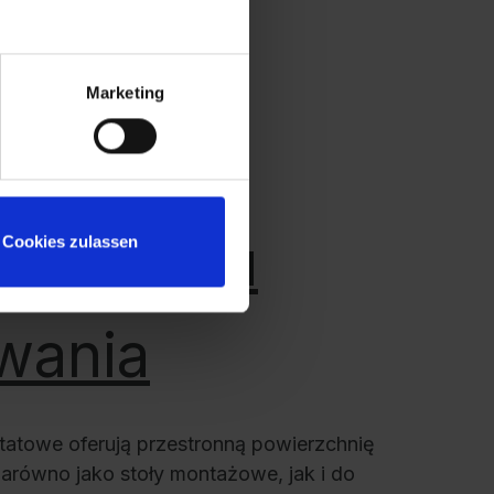
y stół
Marketing
towy dla
 obszaru
Cookies zulassen
wania
ztatowe oferują przestronną powierzchnię
zarówno jako stoły montażowe, jak i do