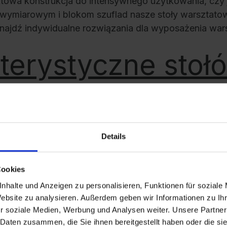
ktowa konstrukcja do intensywnego użytkowania, czy 
wymiarowym i blokom szuflad nasze stoły warsztatow
znajdź indywidualne rozwiązania dla wyposażenia war
terystyczne stoł
h firmy C+P Möb
Details
wysokiej jakości powłoką proszkową nasze stoły warsz
w. Cylindryczny zamek kluczykowy z dwoma kluczyka
Cookies
Pozwala to na bezpieczne przechowywanie narzędzi i
nhalte und Anzeigen zu personalisieren, Funktionen für soziale
 koncepcją modułową można wyposażyć w szafki z szu
Website zu analysieren. Außerdem geben wir Informationen zu I
ontowane. Są dostępne w wariantach Small, Medium i 
r soziale Medien, Werbung und Analysen weiter. Unsere Partner
 Daten zusammen, die Sie ihnen bereitgestellt haben oder die s