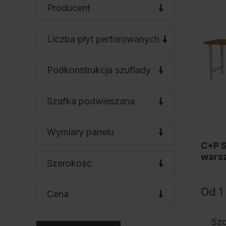
Nasi partnerzy
Producent
Referencje
Nasze serie szafek
Liczba płyt perforowanych
Nasza praca
Staż w C+P
Podkonstrukcja szuflady
Pliki do pobrania
Oferty pracy
Broszury online
Szafka podwieszana
Instrukcja obsługi
Wymiary panelu
Certyfikaty
C+P S
Koncepcja frachtu
wars
Szerokość
Baza danych zdjęć
rzędz
450
Wysyłka broszur/katalogów
Od
1
Cena
Teksty ofert
C + P Logo / Styleguide
Sz