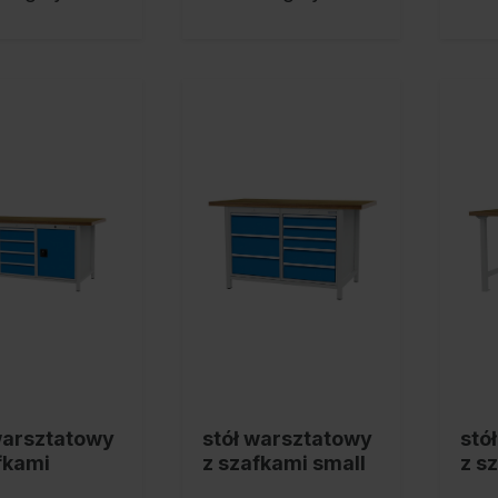
warsztatowy
stół warsztatowy
stó
fkami
z szafkami small
z s
45