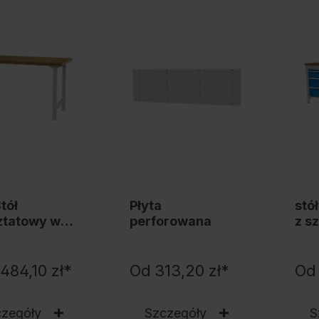
Ochrona przed korozją
Podstawy do szaf stalowych PLUS
Produkty trendy
Instrukcja obsługi konfiguratora
tół
Płyta
stó
ztatowy w
perforowana
z s
ie, seria
 484,10 zł*
Od
313,20 zł*
Od
czegóły
Szczegóły
S