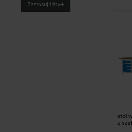
Zastosuj filtry
stół 
z sza