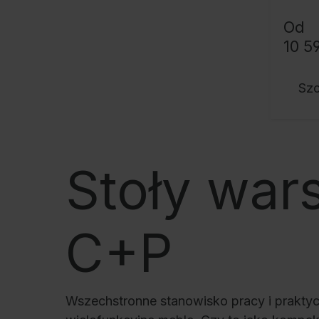
Od
10 59
Sz
Stoły war
C+P
Wszechstronne stanowisko pracy i prakty