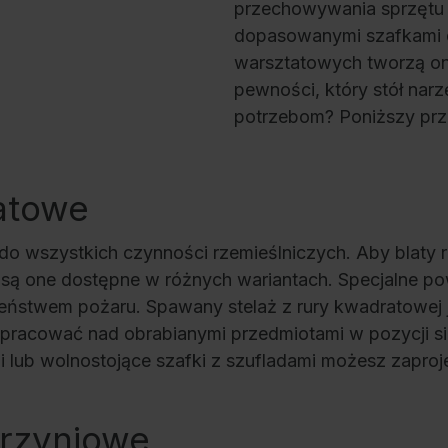
przechowywania sprzętu 
dopasowanymi szafkami d
warsztatowych tworzą on
pewności, który stół nar
potrzebom? Poniższy prze
atowe
do wszystkich czynności rzemieślniczych. Aby blaty 
ą one dostępne w różnych wariantach. Specjalne powł
ństwem pożaru. Spawany stelaż z rury kwadratowej je
 pracować nad obrabianymi przedmiotami w pozycji sied
mi lub wolnostojące szafki z szufladami możesz zapr
krzyniowe