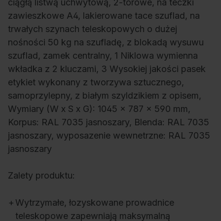
ciągłą listwą uchwytową, 2-torowe, na teczki
zawieszkowe A4, lakierowane tace szuflad, na
trwałych szynach teleskopowych o dużej
nośności 50 kg na szufladę, z blokadą wysuwu
szuflad, zamek centralny, 1 Niklowa wymienna
wkładka z 2 kluczami, 3 Wysokiej jakości pasek
etykiet wykonany z tworzywa sztucznego,
samoprzylepny, z białym szyldzikiem z opisem,
Wymiary (W x S x G): 1045 x 787 x 590 mm,
Korpus: RAL 7035 jasnoszary, Blenda: RAL 7035
jasnoszary, wyposazenie wewnetrzne: RAL 7035
jasnoszary
Zalety produktu:
+
Wytrzymałe, łozyskowane prowadnice
teleskopowe zapewniają maksymalną