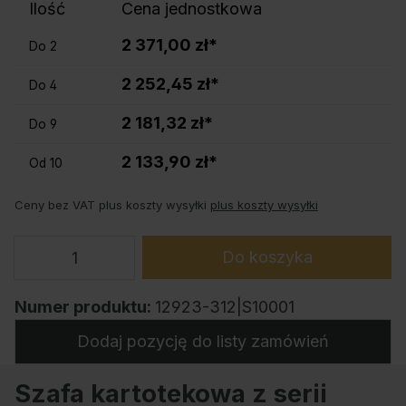
Ilość
Cena jednostkowa
2 371,00 zł*
Do
2
2 252,45 zł*
Do
4
2 181,32 zł*
Do
9
2 133,90 zł*
Od
10
Ceny bez VAT plus koszty wysyłki
plus koszty wysyłki
Do koszyka
Numer produktu:
12923-312|S10001
Dodaj pozycję do listy zamówień
Szafa kartotekowa z serii