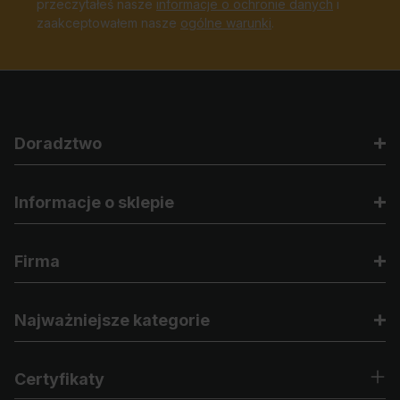
przeczytałeś nasze
informacje o ochronie danych
i
zaakceptowałem nasze
ogólne warunki
.
Doradztwo
Informacje o sklepie
Firma
Najważniejsze kategorie
Certyfikaty